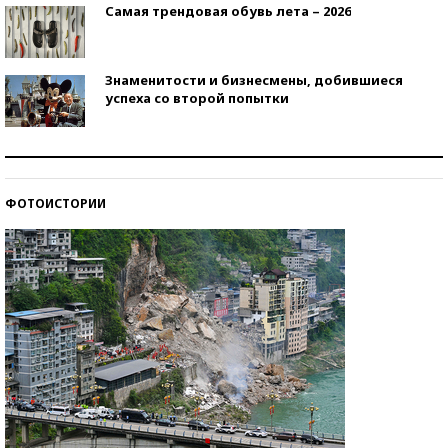
Самая трендовая обувь лета – 2026
Знаменитости и бизнесмены, добившиеся
успеха со второй попытки
Как защититься от солнца на курорте?
ФОТОИСТОРИИ
Кто изобрел средства связи?