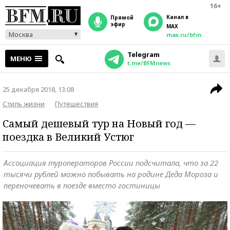
16+
Канал в
прямой
эфир
MAX
Москва
max.ru/bfm
Telegram
МЕНЮ
t.me/BFMnews
25 декабря 2018, 13:08
Стиль жизни
Путешествия
Самый дешевый тур на Новый год —
поездка в Великий Устюг
Ассоциация туроператоров России подсчитала, что за 22
тысячи рублей можно побывать на родине Деда Мороза и
переночевать в поезде вместо гостиницы