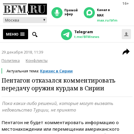
16+
Канал в
прямой
эфир
MAX
Москва
max.ru/bfm
Telegram
МЕНЮ
t.me/BFMnews
29 декабря 2018, 11:39
Политика
Конфликты
Актуальная тема:
Кризис в Сирии
Пентагон отказался комментировать
передачу оружия курдам в Сирии
Пока каких-либо решений, которые могут вызвать
недовольство Турции, не принято
Пентагон не будет комментировать информацию о
местонахождении или перемещении американского