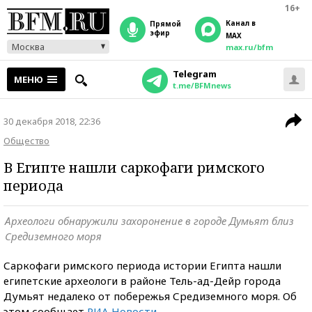
16+
Канал в
прямой
эфир
MAX
Москва
max.ru/bfm
Telegram
МЕНЮ
t.me/BFMnews
30 декабря 2018, 22:36
Общество
В Египте нашли саркофаги римского
периода
Археологи обнаружили захоронение в городе Думьят близ
Cредиземного моря
Саркофаги римского периода истории Египта нашли
египетские археологи в районе Тель-ад-Дейр города
Думьят недалеко от побережья Средиземного моря. Об
этом сообщает
РИА Новости
.