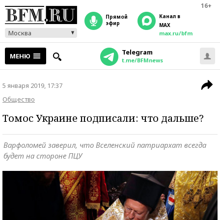
16+
Канал в
прямой
эфир
MAX
Москва
max.ru/bfm
Telegram
МЕНЮ
t.me/BFMnews
5 января 2019, 17:37
Общество
Томос Украине подписали: что дальше?
Варфоломей заверил, что Вселенский патриархат всегда
будет на стороне ПЦУ