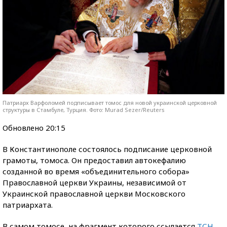
Патриарх Варфоломей подписывает томос для новой украинской церковной
структуры в Стамбуле, Турция. Фото: Murad Sezer/Reuters
Обновлено 20:15
В Константинополе состоялось подписание церковной
грамоты, томоса. Он предоставил автокефалию
созданной во время «объединительного собора»
Православной церкви Украины, независимой от
Украинской православной церкви Московского
патриархата.
В самом томосе, на фрагмент которого ссылается
ТСН
,