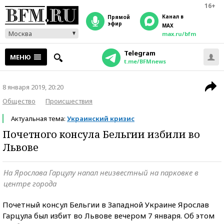
16+
Канал в
прямой
эфир
MAX
Москва
max.ru/bfm
Telegram
МЕНЮ
t.me/BFMnews
8 января 2019, 20:20
Общество
Происшествия
Актуальная тема:
Украинский кризис
Почетного консула Бельгии избили во
Львове
На Ярослава Гарцулу напал неизвестный на парковке в
центре города
Почетный консул Бельгии в Западной Украине Ярослав
Гарцула был избит во Львове вечером 7 января. Об этом