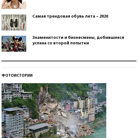
Самая трендовая обувь лета – 2026
Знаменитости и бизнесмены, добившиеся
успеха со второй попытки
Как защититься от солнца на курорте?
ФОТОИСТОРИИ
Кто изобрел средства связи?