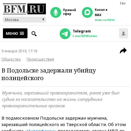
16+
Канал в
прямой
эфир
MAX
Москва
max.ru/bfm
Telegram
МЕНЮ
t.me/BFMnews
9 января 2019, 17:18
Общество
Происшествия
В Подольске задержали убийцу
полицейского
Мужчина, зарезавший правоохранителя, ранее уже был
судим за посягательство на жизнь сотрудника
правоохранительных органов
В подмосковном Подольске задержан мужчина,
зарезавший полицейского из Тверской области. Об этом
сообщила
«Интерфаксу»
представитель главка МВД по