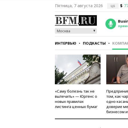
Пятница, 7 августа 2026
$
77
ЦБ
Busi
прям
Москва
ИНТЕРВЬЮ
ПОДКАСТЫ
КОМПА
СТИЛЬ
ТЕСТЫ
«Саму болезнь так не
Предприни
вылечить» — Юргенс о
том, как ча
новых правилах
одно касан
листинга ценных бумаг
доверие м
бизнесом и