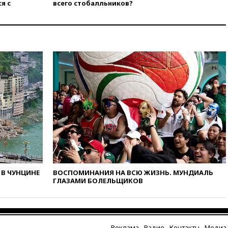
попросили уволиться
я с
всего стобалльников?
08:51
Осужденный в России
американец Гилман
находится при смерти
08:22
В Екатеринбурге
атакован склад Wildberries
07:52
В Таиланде ученик
устроил стрельбу в школе:
есть жертвы
07:00
Лесной пожар в 30
километрах от Ванкувера
привел к эвакуации жителей
06:00
Суд обязал Meta
выплатить $567 млн по делу о
вреде психическому
здоровью детей
В ЧУНЦИНЕ
ВОСПОМИНАНИЯ НА ВСЮ ЖИЗНЬ. МУНДИАЛЬ
ГЛАЗАМИ БОЛЕЛЬЩИКОВ
05:51
Трамп подписал указ
против «родильного туризма»
в США
04:00
Суд взыскал почти 5 млн
Реклама
Радио
Контакты
Медиа-