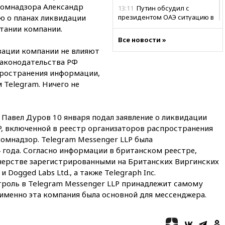
скомнадзора Александр
13:11
Путин обсудил с
 о планах ликвидации
президентом ОАЭ ситуацию в
Персидском заливе и на
тании компании.
Украине
Все новости »
зации компании не влияют
13:09
Суд обязал москвичку
выселить из квартиры
законодательства РФ
крокодила, лису и других
ространения информации,
животных
 Telegram. Ничего не
12:51
Россия планирует
запустить групповые
безвизовые турпоездки для
Павел Дуров 10 января подал заявление о ликвидации
Вьетнама
P, включенной в реестр организаторов распространения
12:36
Экспорт растворимого
омнадзор. Telegram Messenger LLP была
кофе из России достиг
 года. Согласно информации в британском реестре,
рекордных показателей
тнерстве зарегистрированными на Британских Виргинских
12:30
Российские войска
и Dogged Labs Ltd., а также Telegraph Inc.
взяли под контроль село
нтроль в Telegram Messenger LLP принадлежит самому
Анискино в Харьковской
именно эта компания была основной для мессенджера.
области
12:15
Минцифры РФ не
планирует вводить