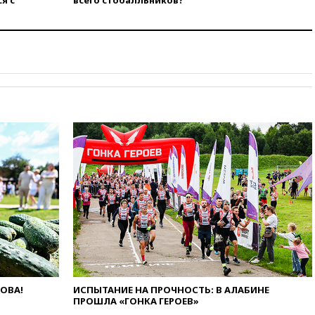
я с
всего стобалльников?
заключить безвизовые
соглашения с Индонезией и
Малайзией
11:04
«Ведомости»: на партию
«Яблоко» ополчились
конкуренты
10:59
Торговые центры и кафе
в России могут обязать
раздавать питьевую воду
бесплатно
10:41
Бывшая глава брокера
Mind Money Юлия Хандошко
признала свою вину
10:41
Пашинян: Армения
понимает невозможность
одновременного членства в
ЕС и ЕАЭС
10:21
ФСБ задержала более
20 сотрудников пунктов
обмена криптовалюты в
ЛОВА!
ИСПЫТАНИЕ НА ПРОЧНОСТЬ: В АЛАБИНЕ
«Москве-Сити»
ПРОШЛА «ГОНКА ГЕРОЕВ»