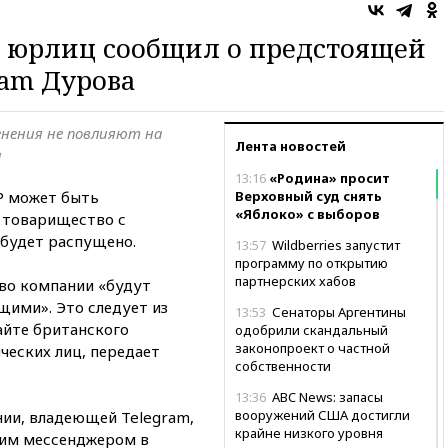
р юрлиц сообщил о предстоящей
ram Дурова
енения не повлияют на
Лента новостей
и
13:16
«Родина» просит
P может быть
Верховный суд снять
«Яблоко» с выборов
, товарищество с
будет распущено.
13:57
Wildberries запустит
программу по открытию
партнерских хабов
тво компании «будут
щими». Это следует из
13:53
Сенаторы Аргентины
айте британского
одобрили скандальный
законопроект о частной
ческих лиц, передает
собственности
13:36
ABC News: запасы
вооружений США достигли
ии, владеющей Telegram,
крайне низкого уровня
этим мессенджером в