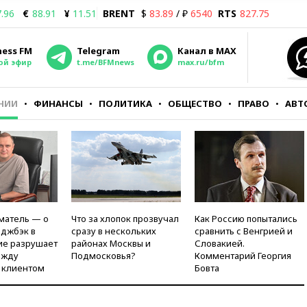
.96
€
88.91
¥
11.51
BRENT
$
83.89
/ ₽
6540
RTS
827.75
ness FM
Telegram
Канал в MAX
ой эфир
t.me/BFMnews
max.ru/bfm
НИИ
ФИНАНСЫ
ПОЛИТИКА
ОБЩЕСТВО
ПРАВО
АВТ
матель — о
Что за хлопок прозвучал
Как Россию попытались
рджбэк в
сразу в нескольких
сравнить с Венгрией и
ие разрушает
районах Москвы и
Словакией.
ежду
Подмосковья?
Комментарий Георгия
 клиентом
Бовта