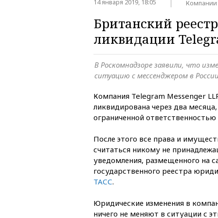
14 января 2019, 18:05
Компании
Британский реест
ликвидации Teleg
В Роскомнадзоре заявили, что изм
ситуацию с мессенджером в Росси
Компания Telegram Messenger LL
ликвидирована через два месяца
ограниченной ответственностью 
После этого все права и имущес
считаться никому не принадлежа
уведомления, размещенного на с
государственного реестра юриди
ТАСС
.
Юридические изменения в компан
ничего не меняют в ситуации с 