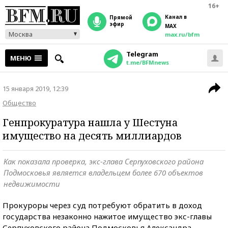
16+
Канал в
прямой
эфир
MAX
Москва
max.ru/bfm
Telegram
МЕНЮ
t.me/BFMnews
15 января 2019, 12:39
Общество
Генпрокуратура нашла у Шестуна
имущество на десять миллиардов
Как показала проверка, экс-глава Серпуховского района
Подмосковья является владельцем более 670 объектов
недвижимости
Прокуроры через суд потребуют обратить в доход
государства незаконно нажитое имущество экс-главы
Серпуховского района Подмосковья Александра