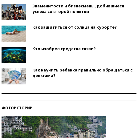
Знаменитости и бизнесмены, добившиеся
успеха со второй попытки
Как защититься от солнца на курорте?
Кто изобрел средства связи?
Как научить ребенка правильно обращаться с
деньгами?
Рекорды ЕГЭ: в каких регионах больше всего
стобалльников?
ФОТОИСТОРИИ
Самые модные пляжи — 2026