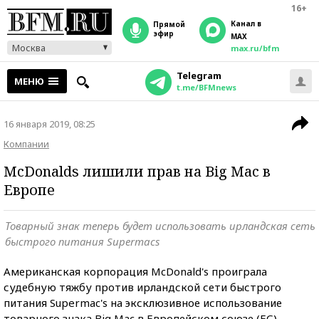
16+
Канал в
прямой
эфир
MAX
Москва
max.ru/bfm
Telegram
МЕНЮ
t.me/BFMnews
16 января 2019, 08:25
Компании
McDonalds лишили прав на Big Mac в
Европе
Товарный знак теперь будет использовать ирландская сеть
быстрого питания Supermacs
Американская корпорация McDonald's проиграла
судебную тяжбу против ирландской сети быстрого
питания Supermac's на эксклюзивное использование
товарного знака Big Mac в Европейском союзе (ЕС),