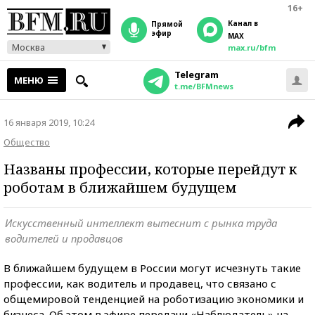
16+
Канал в
прямой
эфир
MAX
Москва
max.ru/bfm
Telegram
МЕНЮ
t.me/BFMnews
16 января 2019, 10:24
Общество
Названы профессии, которые перейдут к
роботам в ближайшем будущем
Искусственный интеллект вытеснит с рынка труда
водителей и продавцов
В ближайшем будущем в России могут исчезнуть такие
профессии, как водитель и продавец, что связано с
общемировой тенденцией на роботизацию экономики и
бизнеса. Об этом в эфире передачи «Наблюдатель» на