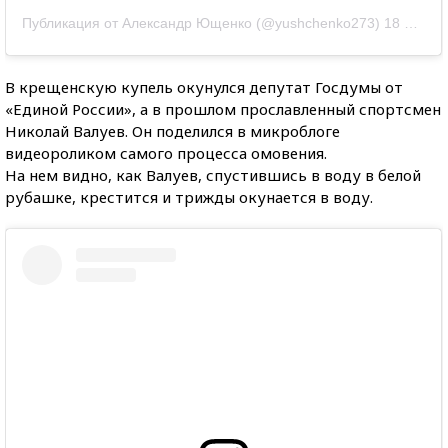
Публикация от
Александр Ющенко
(@yushchenko273)
18 Янв 2019 в 1:46 PST
В крещенскую купель окунулся депутат Госдумы от
«Единой России», а в прошлом прославленный спортсмен
Николай Валуев. Он поделился в микроблоге
видеороликом самого процесса омовения.
На нем видно, как Валуев, спустившись в воду в белой
рубашке, крестится и трижды окунается в воду.