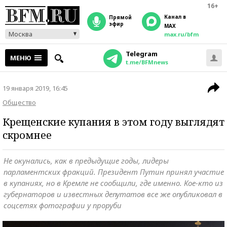
16+
Канал в
прямой
эфир
MAX
Москва
max.ru/bfm
Telegram
МЕНЮ
t.me/BFMnews
19 января 2019, 16:45
Общество
Крещенские купания в этом году выглядят
скромнее
Не окунались, как в предыдущие годы, лидеры
парламентских фракций. Президент Путин принял участие
в купаниях, но в Кремле не сообщили, где именно. Кое-кто из
губернаторов и известных депутатов все же опубликовал в
соцсетях фотографии у проруби