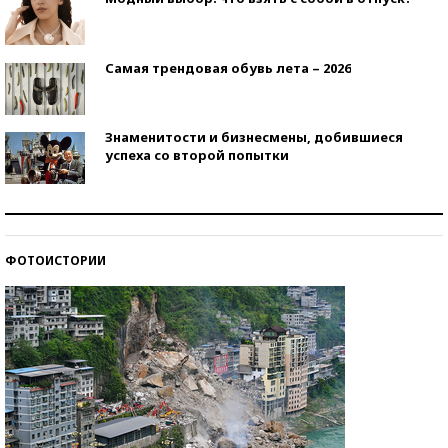
Самая трендовая обувь лета – 2026
Знаменитости и бизнесмены, добившиеся
успеха со второй попытки
Как защититься от солнца на курорте?
ФОТОИСТОРИИ
Кто изобрел средства связи?