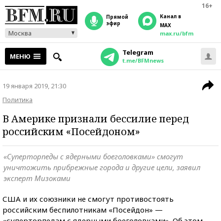
16+
Канал в
прямой
эфир
MAX
Москва
max.ru/bfm
Telegram
МЕНЮ
t.me/BFMnews
19 января 2019, 21:30
Политика
В Америке признали бессилие перед
российским «Посейдоном»
«Суперторпеды с ядерными боеголовками» смогут
уничтожить прибрежные города и другие цели, заявил
эксперт Мизоками
США и их союзники не смогут противостоять
российским беспилотникам «Посейдон» —
«суперторпедам с ядерными боеголовками». Об этом