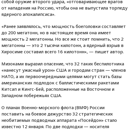
собой оружие второго удара, «отговаривающее врагов
от нападения на Россию, чтобы она не выпустила торпеду
ядерного апокалипсиса».
«Ранее заявлялось, что мощность боеголовки составляет
до 200 мегатонн, но в настоящее время она имеет
мощность 2 мегатонны. Но все же стоит помнить, что 2
мегатонны — это 2 тысячи килотонн, а ядерный взрыв в
Хиросиме составил всего 16 килотонн», — пишет автор.
Мизоками выразил опасение, что 32 таких беспилотника
«нанесут ужасный урон» США и городам стран — членов
НАТО, а их первоочередными целями могут стать базы
американских подлодок с баллистическими ракетами
Китсап и Кингс-Бей, расположенные на Восточном и
Западном побережьях США.
О планах Военно-морского флота (ВМФ) России
поставить на боевое дежурство 32 стратегических
необитаемых подводных аппарата «Посейдон» стало
известно 12 января. По две подлодки — носителя