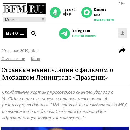
16+
Канал в
прямой
эфир
MAX
Москва
max.ru/bfm
Telegram
МЕНЮ
t.me/BFMnews
20 января 2019, 16:11
Стиль жизни
Кино
Странные манипуляции с фильмом о
блокадном Ленинграде «Праздник»
Скандальную картину Красовского сначала удалили с
YouTube-канала, а затем лента появилась вновь. А
режиссера, по данным СМИ, пригласили к следователю МВД
по экономическим делам. С чем это связано? И как
«Праздник» оценивают киноэксперты?