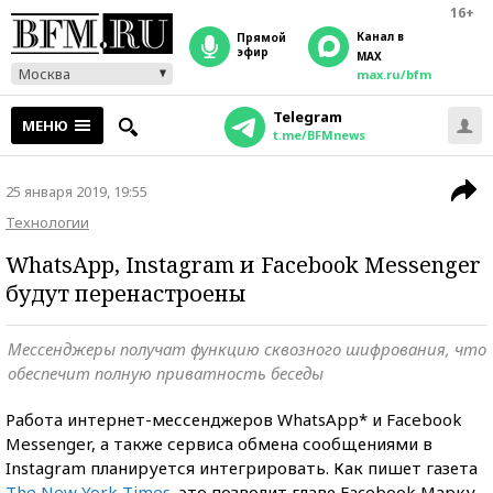
16+
Канал в
прямой
эфир
MAX
Москва
max.ru/bfm
Telegram
МЕНЮ
t.me/BFMnews
25 января 2019, 19:55
Технологии
WhatsApp, Instagram и Facebook Messenger
будут перенастроены
Мессенджеры получат функцию сквозного шифрования, что
обеспечит полную приватность беседы
Работа интернет-мессенджеров WhatsApp* и Facebook
Messenger, а также сервиса обмена сообщениями в
Instagram планируется интегрировать. Как пишет газета
The New York Times
, это позволит главе Facebook Марку