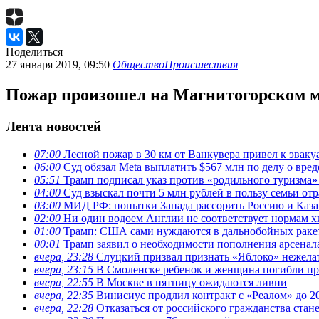
Поделиться
27 января 2019, 09:50
Общество
Происшествия
Пожар произошел на Магнитогорском м
Лента новостей
07:00
Лесной пожар в 30 км от Ванкувера привел к эвак
06:00
Суд обязал Meta выплатить $567 млн по делу о вре
05:51
Трамп подписал указ против «родильного туризма
04:00
Суд взыскал почти 5 млн рублей в пользу семьи отр
03:00
МИД РФ: попытки Запада рассорить Россию и Каза
02:00
Ни один водоем Англии не соответствует нормам х
01:00
Трамп: США сами нуждаются в дальнобойных ракета
00:01
Трамп заявил о необходимости пополнения арсена
вчера, 23:28
Слуцкий призвал признать «Яблоко» нежела
вчера, 23:15
В Смоленске ребенок и женщина погибли при
вчера, 22:55
В Москве в пятницу ожидаются ливни
вчера, 22:35
Винисиус продлил контракт с «Реалом» до 2
вчера, 22:28
Отказаться от российского гражданства стан