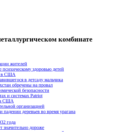
еталлургическом комбинате
уации жителей
де психическому здоровью детей
» в США
авившегося в детсаду мальчика
хстан обречены на провал
имической безопасности
х и системах Patriot
ла США
тельной организацией
 падении деревьев во время урагана
032 года
ет значительно дороже