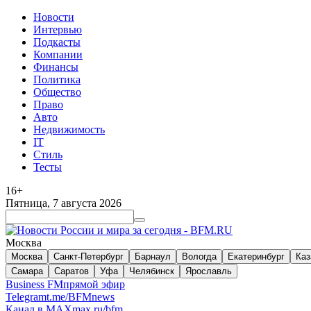
Новости
Интервью
Подкасты
Компании
Финансы
Политика
Общество
Право
Авто
Недвижимость
IT
Стиль
Тесты
16+
Пятница, 7 августа 2026
Москва
Москва
Санкт-Петербург
Барнаул
Вологда
Екатеринбург
Каз
Самара
Саратов
Уфа
Челябинск
Ярославль
Business FM
прямой эфир
Telegram
t.me/BFMnews
Канал в MAX
max.ru/bfm