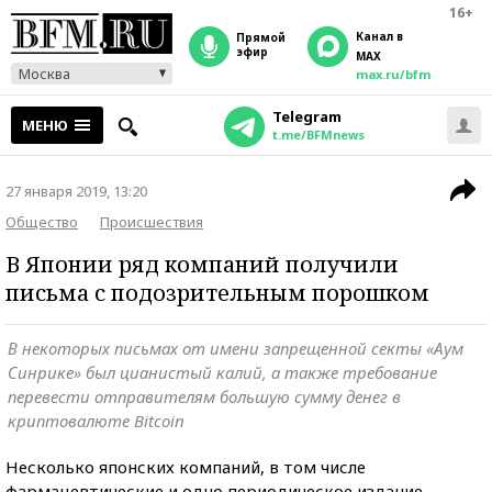
16+
Канал в
прямой
эфир
MAX
Москва
max.ru/bfm
Telegram
МЕНЮ
t.me/BFMnews
27 января 2019, 13:20
Общество
Происшествия
В Японии ряд компаний получили
письма с подозрительным порошком
В некоторых письмах от имени запрещенной секты «Аум
Синрике» был цианистый калий, а также требование
перевести отправителям большую сумму денег в
криптовалюте Bitcoin
Несколько японских компаний, в том числе
фармацевтические и одно периодическое издание,