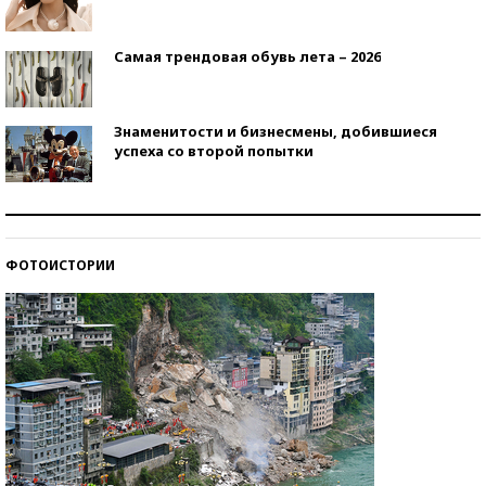
Самая трендовая обувь лета – 2026
Знаменитости и бизнесмены, добившиеся
успеха со второй попытки
Как защититься от солнца на курорте?
ФОТОИСТОРИИ
Кто изобрел средства связи?