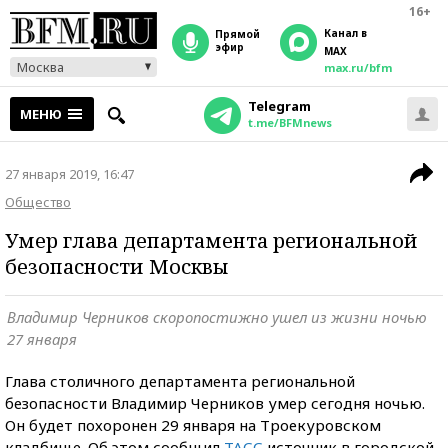
16+
Канал в
прямой
эфир
MAX
Москва
max.ru/bfm
Telegram
МЕНЮ
t.me/BFMnews
27 января 2019, 16:47
Общество
Умер глава департамента региональной
безопасности Москвы
Владимир Черников скоропостижно ушел из жизни ночью
27 января
Глава столичного департамента региональной
безопасности Владимир Черников умер сегодня ночью.
Он будет похоронен 29 января на Троекуровском
кладбище. Об этом сообщил
ТАСС
источник в городской