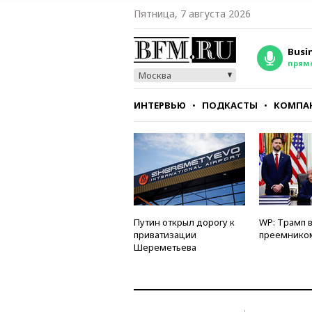
Пятница, 7 августа 2026
Busi
прям
Москва
ИНТЕРВЬЮ
ПОДКАСТЫ
КОМПА
СТИЛЬ
ТЕСТЫ
Путин открыл дорогу к
WP: Трамп 
приватизации
преемнико
Шереметьева