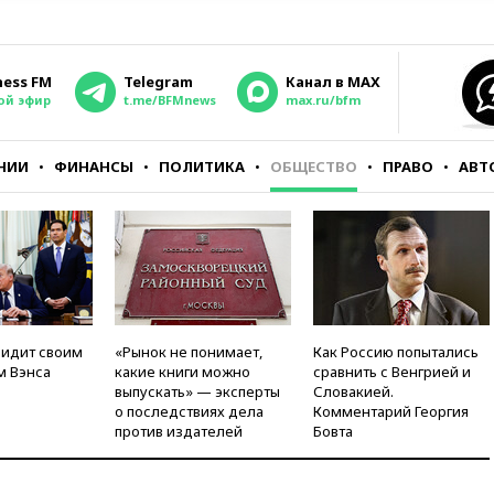
ness FM
Telegram
Канал в MAX
ой эфир
t.me/BFMnews
max.ru/bfm
НИИ
ФИНАНСЫ
ПОЛИТИКА
ОБЩЕСТВО
ПРАВО
АВТ
видит своим
«Рынок не понимает,
Как Россию попытались
м Вэнса
какие книги можно
сравнить с Венгрией и
выпускать» — эксперты
Словакией.
о последствиях дела
Комментарий Георгия
против издателей
Бовта