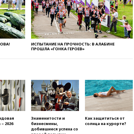
Европы в прыжках с 10-
метровой вышки
вчера, 21:10
РФ не получала
обращений о прекращении
концессии строительства ж/д
в Армении
ЛОВА!
ИСПЫТАНИЕ НА ПРОЧНОСТЬ: В АЛАБИНЕ
вчера, 21:00
В России вновь
ПРОШЛА «ГОНКА ГЕРОЕВ»
обсуждают эксперимент по
онлайн-продаже алкоголя
вчера, 20:45
Матвиенко:
россиянам могут
рекомендовать не посещать
Армению
вчера, 20:35
ПВО за день
сбила еще 281 украинский
беспилотник над Россией
вчера, 20:27
Ямпольская
призвала оптимизировать
ндовая
Знаменитости и
Как защититься от
олимпиады для поступления в
 – 2026
бизнесмены,
солнца на курорте?
вузы
добившиеся успеха со