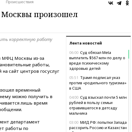
Происшествия
г Москвы произошел
ить корректную работу
Лента новостей
06:00
Суд обязал Meta
 в МФЦ Москвы из-за
выплатить $567 млн по делу о
вреде психическому
тановительные работы,
здоровью детей
 на сайт центров госуслуг
05:51
Трамп подписал указ
против «родильного туризма»
в США
оизошел временный
жнему можно получить в
04:00
Суд взыскал почти 5 млн
чивается лишь время
рублей в пользу семьи
отравившегося в детсаду
сообщении.
мальчика
мент департамент
03:00
МИД РФ: попытки Запада
рассорить Россию и Казахстан
ет работы по