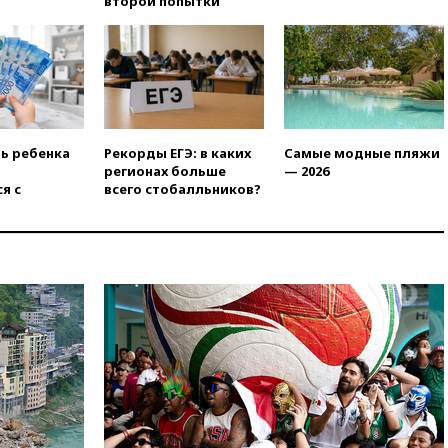
второй попытки
вчера, 20:15
Минтранс
предложил оплачивать
защиту дорог от БПЛА из
средств на ремонт
вчера, 20:00
Зеленский 8
августа посетит Сербию с
официальным визитом
ть ребенка
Рекорды ЕГЭ: в каких
Самые модные пляжи
вчера, 19:58
В Госдуму будет
регионах больше
— 2026
внесен законопроект об
я с
всего стобалльников?
отмене ЕГЭ
вчера, 19:50
Аэропорты Сочи и
Ярославля приостановили
работу
вчера, 19:35
WP: Трамп
призвал доноров-
республиканцев поддержать
Вэнса на выборах 2028 года
вчера, 19:20
Число ломбардов
в РФ превысило максимум
2022 года
вчера, 19:15
Жуковский и