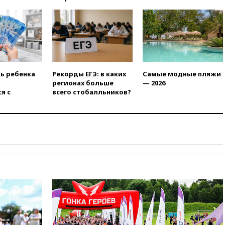
продлил контракт с «Реалом»
до 2032 года
вчера, 22:28
Отказаться от
российского гражданства
станет значительно дороже
вчера, 22:20
Путин назвал 76-ю
гвардейскую десантно-
ть ребенка
Рекорды ЕГЭ: в каких
Самые модные пляжи
штурмовую дивизию
регионах больше
— 2026
легендарной
я с
всего стобалльников?
вчера, 22:15
Путин заслушал
доклад о ситуации на
добропольском направлении
вчера, 21:58
Генпрокуратура
признала нежелательным в
РФ американский Human
Rights Foundation
вчера, 21:35
«Аэрофлот»
отменяет часть рейсов в Сочи
и Геленджик
вчера, 21:25
Руслан Терновой
выиграл золото чемпионата