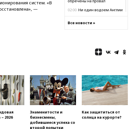
обречены на провал
ионирования систем. «В
осстановлена», —
02:00
Ни один водоем Англии
не соответствует нормам
химической безопасности
Все новости »
01:00
Трамп: США сами
нуждаются в дальнобойных
ракетах и системах Patriot
00:01
Трамп заявил о
необходимости пополнения
арсенала США
вчера, 23:28
Слуцкий призвал
признать «Яблоко»
нежелательной организацией
вчера, 23:15
В Смоленске
ребенок и женщина погибли
при падении деревьев во
время урагана
вчера, 22:55
В Москве в
ндовая
Знаменитости и
Как защититься от
пятницу ожидаются ливни
 – 2026
бизнесмены,
солнца на курорте?
добившиеся успеха со
вчера, 22:35
Винисиус
второй попытки