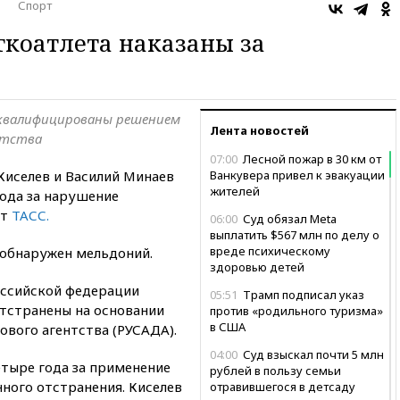
Спорт
гкоатлета наказаны за
сквалифицированы решением
Лента новостей
нтства
07:00
Лесной пожар в 30 км от
Киселев и Василий Минаев
Ванкувера привел к эвакуации
жителей
ода за нарушение
ет
ТАСС.
06:00
Суд обязал Meta
выплатить $567 млн по делу о
вреде психическому
 обнаружен мельдоний.
здоровью детей
оссийской федерации
05:51
Трамп подписал указ
отстранены на основании
против «родильного туризма»
в США
вого агентства (РУСАДА).
04:00
Суд взыскал почти 5 млн
етыре года за применение
рублей в пользу семьи
ного отстранения. Киселев
отравившегося в детсаду