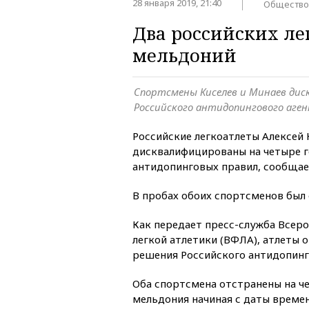
28 января 2019, 21:40
Общество
Два российских ле
мельдоний
Спортсмены Киселев и Минаев ди
Российского антидопингового аге
Российские легкоатлеты Алексей 
дисквалифицированы на четыре г
антидопинговых правил, сообща
В пробах обоих спортсменов был
Как передает пресс-служба Всер
легкой атлетики (ВФЛА), атлеты 
решения Российского антидопинго
Оба спортсмена отстранены на ч
мельдония начиная с даты времен