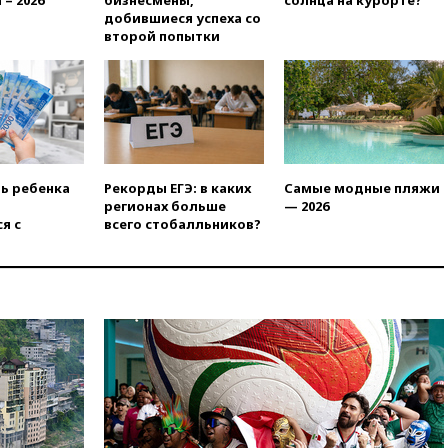
 – 2026
бизнесмены,
солнца на курорте?
призвала оптимизировать
добившиеся успеха со
олимпиады для поступления в
второй попытки
вузы
вчера, 20:15
Минтранс
предложил оплачивать
защиту дорог от БПЛА из
средств на ремонт
вчера, 20:00
Зеленский 8
августа посетит Сербию с
ть ребенка
Рекорды ЕГЭ: в каких
Самые модные пляжи
официальным визитом
регионах больше
— 2026
вчера, 19:58
В Госдуму будет
я с
всего стобалльников?
внесен законопроект об
отмене ЕГЭ
вчера, 19:50
Аэропорты Сочи и
Ярославля приостановили
работу
вчера, 19:35
WP: Трамп
призвал доноров-
республиканцев поддержать
Вэнса на выборах 2028 года
вчера, 19:20
Число ломбардов