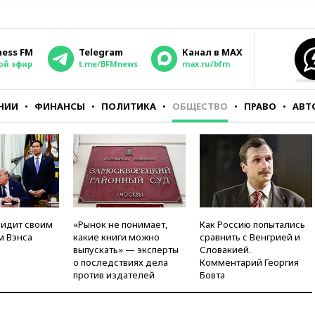
ness FM
Telegram
Канал в MAX
ой эфир
t.me/BFMnews
max.ru/bfm
НИИ
ФИНАНСЫ
ПОЛИТИКА
ОБЩЕСТВО
ПРАВО
АВТ
видит своим
«Рынок не понимает,
Как Россию попытались
м Вэнса
какие книги можно
сравнить с Венгрией и
выпускать» — эксперты
Словакией.
о последствиях дела
Комментарий Георгия
против издателей
Бовта