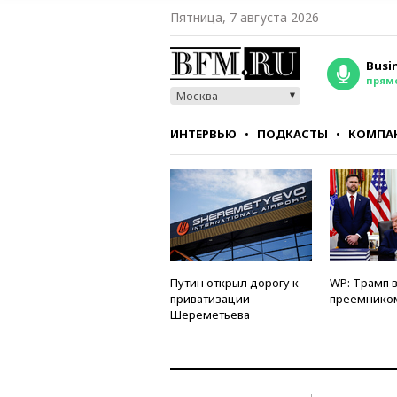
Пятница, 7 августа 2026
Busi
прям
Москва
ИНТЕРВЬЮ
ПОДКАСТЫ
КОМПА
СТИЛЬ
ТЕСТЫ
Путин открыл дорогу к
WP: Трамп 
приватизации
преемнико
Шереметьева