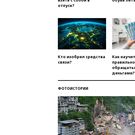
взять с собой в
обувь лета
отпуск?
Кто изобрел средства
Как научи
связи?
правильно
обращатьс
деньгами?
ФОТОИСТОРИИ