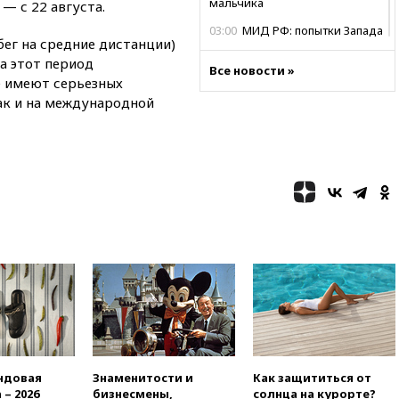
мальчика
 — с 22 августа.
03:00
МИД РФ: попытки Запада
бег на средние дистанции)
рассорить Россию и Казахстан
за этот период
обречены на провал
Все новости »
е имеют серьезных
02:00
Ни один водоем Англии
ак и на международной
не соответствует нормам
химической безопасности
01:00
Трамп: США сами
нуждаются в дальнобойных
ракетах и системах Patriot
00:01
Трамп заявил о
необходимости пополнения
арсенала США
вчера, 23:28
Слуцкий призвал
признать «Яблоко»
нежелательной организацией
вчера, 23:15
В Смоленске
ребенок и женщина погибли
при падении деревьев во
время урагана
ндовая
Знаменитости и
Как защититься от
 – 2026
бизнесмены,
солнца на курорте?