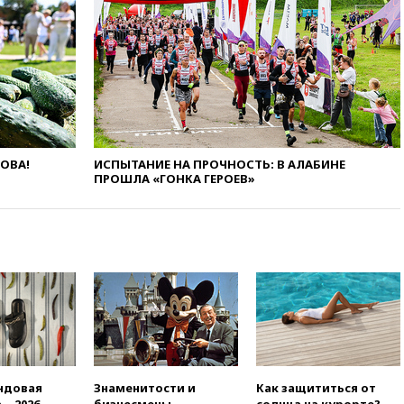
и Геленджик
вчера, 21:25
Руслан Терновой
выиграл золото чемпионата
Европы в прыжках с 10-
метровой вышки
вчера, 21:10
РФ не получала
обращений о прекращении
концессии строительства ж/д
ЛОВА!
ИСПЫТАНИЕ НА ПРОЧНОСТЬ: В АЛАБИНЕ
в Армении
ПРОШЛА «ГОНКА ГЕРОЕВ»
вчера, 21:00
В России вновь
обсуждают эксперимент по
онлайн-продаже алкоголя
вчера, 20:45
Матвиенко:
россиянам могут
рекомендовать не посещать
Армению
вчера, 20:35
ПВО за день
сбила еще 281 украинский
беспилотник над Россией
ндовая
Знаменитости и
Как защититься от
вчера, 20:27
Ямпольская