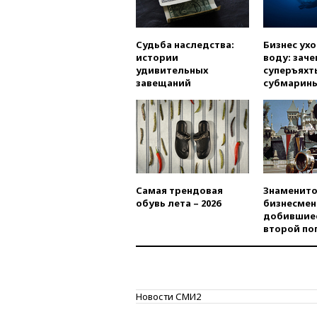
Судьба наследства:
Бизнес ух
истории
воду: заче
удивительных
суперъяхт
завещаний
субмарин
Самая трендовая
Знаменито
обувь лета – 2026
бизнесмен
добившиес
второй по
Новости СМИ2