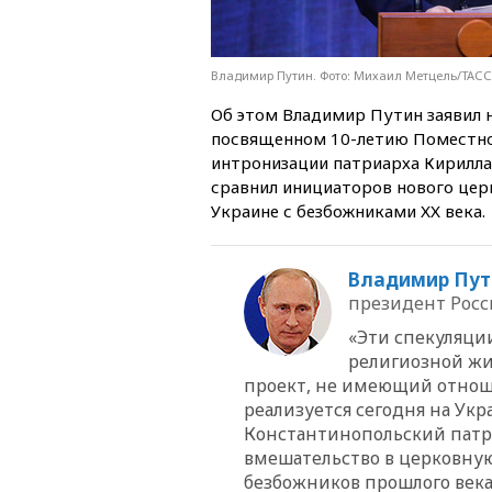
Владимир Путин. Фото: Михаил Метцель/ТАСС
Об этом Владимир Путин заявил 
посвященном 10-летию Поместно
интронизации патриарха Кирилла
сравнил инициаторов нового цер
Украине с безбожниками ХХ века.
Владимир Пут
президент Рос
«Эти спекуляци
религиозной жи
проект, не имеющий отношен
реализуется сегодня на Укра
Константинопольский патри
вмешательство в церковную
безбожников прошлого века