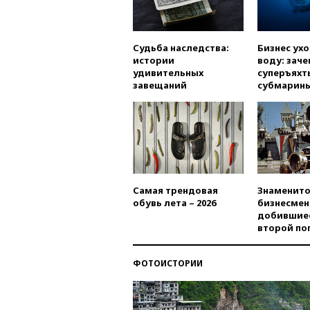
Судьба наследства:
Бизнес ух
истории
воду: заче
удивительных
суперъяхт
завещаний
субмарин
Самая трендовая
Знаменито
обувь лета – 2026
бизнесмен
добившиес
второй по
ФОТОИСТОРИИ