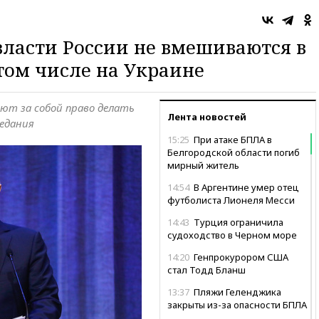
ласти России не вмешиваются в
 том числе на Украине
яют за собой право делать
Лента новостей
ведания
15:25
При атаке БПЛА в
Белгородской области погиб
мирный житель
14:54
В Аргентине умер отец
футболиста Лионеля Месси
14:43
Турция ограничила
судоходство в Черном море
14:20
Генпрокурором США
стал Тодд Бланш
13:37
Пляжи Геленджика
закрыты из-за опасности БПЛА