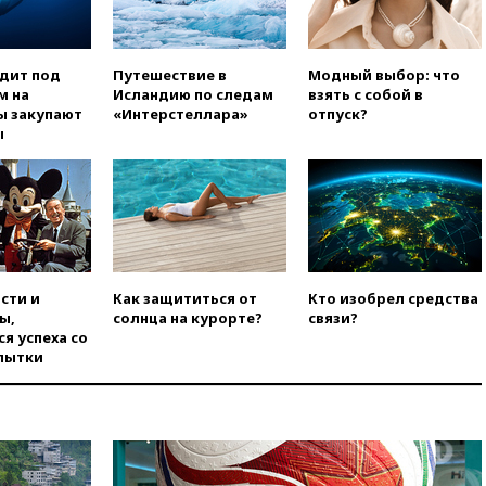
экстремизма
вчера, 20:20
Суд США
постановил остановить
одит под
Путешествие в
Модный выбор: что
строительство бального зала в
м на
Исландию по следам
взять с собой в
Белом доме
ы закупают
«Интерстеллара»
отпуск?
ы
вчера, 20:15
Сенат США
одобрил ужесточение
санкций против России и
Ирана
вчера, 20:00
СК возбудил дело
против журналистки Катерины
Гордеевой о фейках о ВС
России
сти и
Как защититься от
Кто изобрел средства
ы,
солнца на курорте?
связи?
вчера, 19:45
ISU предоставил
я успеха со
нейтральный статус
пытки
фигуристкам Валиевой и
Трусовой
вчера, 19:35
Зеленский
впервые совершил
официальный визит в Сербию
вчера, 19:19
Россиянка