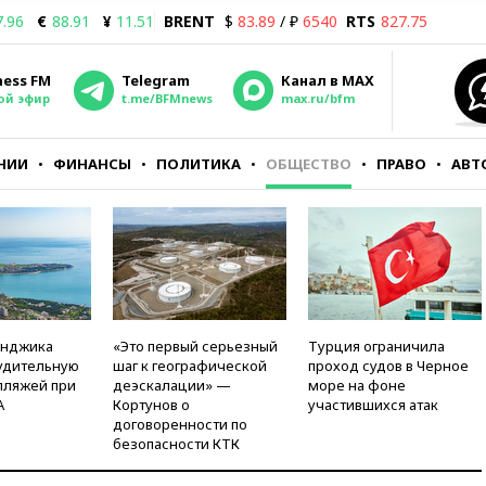
7.96
€
88.91
¥
11.51
BRENT
$
83.89
/ ₽
6540
RTS
827.75
ness FM
Telegram
Канал в MAX
ой эфир
t.me/BFMnews
max.ru/bfm
НИИ
ФИНАНСЫ
ПОЛИТИКА
ОБЩЕСТВО
ПРАВО
АВТ
енджика
«Это первый серьезный
Турция ограничила
удительную
шаг к географической
проход судов в Черное
пляжей при
деэскалации» —
море на фоне
А
Кортунов о
участившихся атак
договоренности по
безопасности КТК