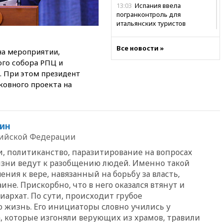
13:03
Испания ввела
погранконтроль для
итальянских туристов
12:27
Возгорание на Ильском
НПЗ, вызванное атакой БПЛА,
Все новости »
на мероприятии,
потушили
го собора РПЦ и
11:47
Суд оставил под
. При этом президент
арестом Rolls-Royce блогера
ковного проекта на
Лерчек
11:07
При столкновении
катера и лодки под Самарой
погибли два человека
ин
сийской Федерации
10:27
Движение по трассе
«Новороссия» восстановлено
и, политиканство, паразитирование на вопросах
зни ведут к разобщению людей. Именно такой
09:55
Силы ПВО перехватили
за утро 85 БПЛА над
ия к вере, навязанный на борьбу за власть,
территорией РФ
ине. Прискорбно, что в него оказался втянут и
архат. По сути, происходит грубое
09:25
Ильский НПЗ на Кубани
загорелся после падения
 жизнь. Его инициаторы словно учились у
обломков дрона
, которые изгоняли верующих из храмов, травили