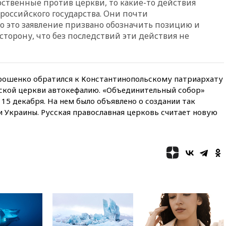
рственные против церкви, то какие-то действия
России
российского государства. Они почти
02:30
Трамп попросил
то это заявление призвано обозначить позицию и
отпустить его с круглого стола
торону, что без последствий эти действия не
в Госдепе, чтобы «вести
войну»
01:35
Мигрант погиб при
попытке попасть из Марокко в
рошенко обратился к Константинопольскому патриархату
Сеуту на параплане
ской церкви автокефалию. «Объединительный собор»
00:30
FT: ЕС не готов принять в
15 декабря. На нем было объявлено о создании так
блок Украину из-за уровня
 Украины. Русская православная церковь считает новую
коррупции
вчера, 23:35
Лукашенко
объяснил экономическую
выгоду безвизового режима с
ЕС
вчера, 22:59
На башню
ресторана «Армения» в
Москве вернут утраченную
скульптуру балерины
вчера, 22:45
Литовец
протаранил погранпункт при