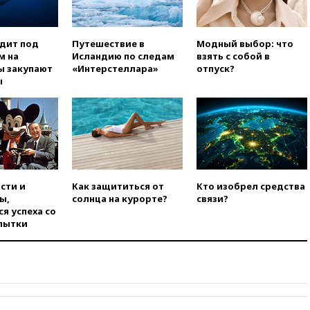
попытке попасть в Россию
вчера, 22:28
Бессент
анонсировал скорое
одит под
Путешествие в
Модный выбор: что
соглашение о прекращении
м на
Исландию по следам
взять с собой в
огня США и Ирана
ы закупают
«Интерстеллара»
отпуск?
ы
вчера, 22:15
Три человека
получили ножевые ранения
при нападении в Чехии
вчера, 22:00
Путин поручил
выделить средства на новые
РЛС для Белгородской
области
сти и
Как защититься от
Кто изобрел средства
вчера, 21:56
The Atlantic: Маск
ы,
солнца на курорте?
связи?
отказал Украине в
я успеха со
использовании Starlink для
пытки
атак вглубь РФ
вчера, 21:35
После пожара на
складе в Брянске возбудили
уголовное дело
вчера, 21:26
Лидеры сборной