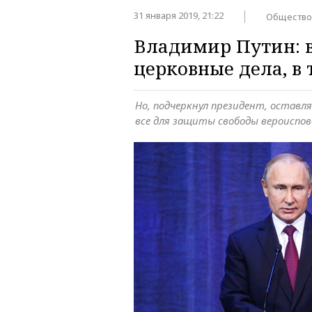
31 января 2019, 21:22
Общество
Владимир Путин: в
церковные дела, в
Но, подчеркнул президент, оставл
все для защиты свободы вероиспо