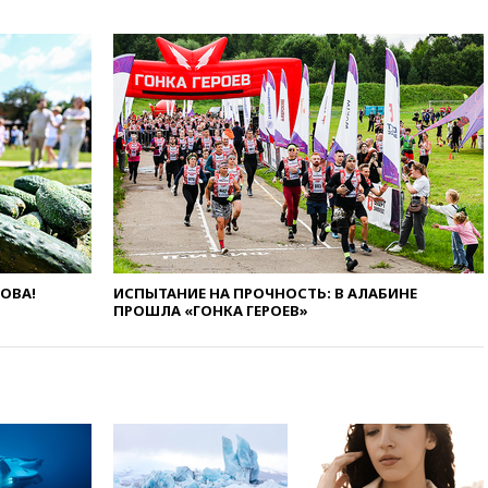
РФ по гимнастике получили
официальный отказ в визах от
Хорватии
вчера, 21:15
Пентагон
опубликовал 16 новых видео с
НЛО
вчера, 21:00
На границе
Украины с Польшей скопилось
свыше 6,5 тысячи грузовиков
вчера, 20:53
Швыдкой:
«Интервидение» точно
пройдет в 2026 году
ЛОВА!
ИСПЫТАНИЕ НА ПРОЧНОСТЬ: В АЛАБИНЕ
вчера, 20:45
ПВО за день
ПРОШЛА «ГОНКА ГЕРОЕВ»
сбила еще 75 украинских
беспилотников над Россией
вчера, 20:35
Велосипедист
погиб при атаке FPV-дрона в
Белгородской области
вчера, 20:30
Лидию Невзорову
заочно арестовали по делу о
финансировании