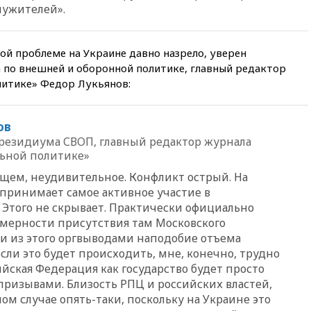
лужителей».
08:57
Собянин сообщил о
девяти БПЛА, сбитых на
подлете к Москве
ой проблеме на Украине давно назрело, уверен
08:42
Силы ПВО сбили почти
 по внешней и оборонной политике, главный редактор
400 БПЛА над российскими
регионами
литике» Федор Лукьянов:
08:16
Лукашенко призвал
белорусов покупать избы в
ов
селах
резидиума СВОП, главный редактор журнала
07:30
Нигерия стала
льной политике»
крупнейшим поставщиком
авиатоплива в Европу
бщем, неудивительное. Конфликт острый. На
 принимает самое активное участие в
06:30
США и Колумбия
. Этого не скрывает. Практически официально
обсуждают координацию
усилий против наркотрафика
омерности присутствия там Московского
и из этого оргвыводами наподобие отъема
05:30
ВМС Испании усилили
 если это будет происходить, мне, конечно, трудно
присутствие в Сеуте на фоне
ийская Федерация как государство будет просто
миграционного кризиса
призывами. Близость РПЦ и российских властей,
03:30
В Минстрое сравнили
ном случае опять-таки, поскольку на Украине это
качество жилья в Нью-Йорке и