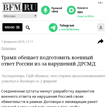
16+
Канал в
прямой
эфир
MAX
Москва
max.ru/bfm
Telegram
МЕНЮ
t.me/BFMnews
1 февраля 2019, 17:11
Политика
Трамп обещает подготовить военный
ответ России из-за нарушений ДРСМД
Госсекретарь США объявил, что страна приостанавливает
участие в договоре со 2 февраля
Соединенные Штаты начнут разработку вариантов
военного ответа на нарушения Россией своих
обязательств в рамках Договора о ликвидации ракет
средней и меньшей дальности с тем, чтобы