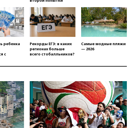
второй попытки
18:00
Совет мира выбрал
подрядчика для
строительства военной базы в
Газе
17:50
Миронов призвал снять
«Яблоко» с выборов в Госдуму
ть ребенка
Рекорды ЕГЭ: в каких
Самые модные пляжи
17:45
Правительство получит
регионах больше
— 2026
«золотую акцию» в
я с
всего стобалльников?
управлении аэропортом
Шереметьево
17:35
Шесть человек
пострадали при ударе ВСУ по
автобусу в Запорожской
области
17:25
В аэропортах Сочи и
Геленджика сняты
ограничения
17:17
Власти РФ помогут
пострадавшему от атак на
склады Wildberries бизнесу