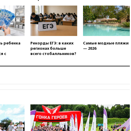
20:35
ПВО за день сбила еще
281 украинский беспилотник
над Россией
20:27
Ямпольская призвала
оптимизировать олимпиады
для поступления в вузы
20:15
Минтранс предложил
ть ребенка
Рекорды ЕГЭ: в каких
Самые модные пляжи
оплачивать защиту дорог от
регионах больше
— 2026
БПЛА из средств на ремонт
я с
всего стобалльников?
20:00
Зеленский 8 августа
посетит Сербию с
официальным визитом
19:58
В Госдуму будет внесен
законопроект об отмене ЕГЭ
19:50
Аэропорты Сочи и
Ярославля приостановили
работу
19:35
WP: Трамп призвал
доноров-республиканцев
поддержать Вэнса на выборах
2028 года