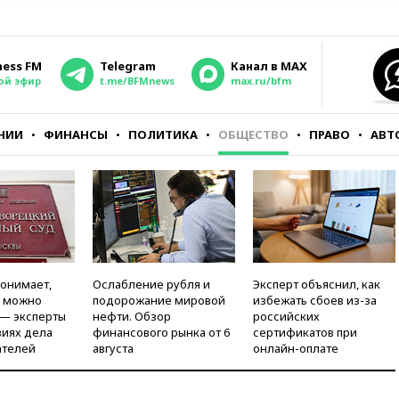
ness FM
Telegram
Канал в MAX
ой эфир
t.me/BFMnews
max.ru/bfm
НИИ
ФИНАНСЫ
ПОЛИТИКА
ОБЩЕСТВО
ПРАВО
АВТ
понимает,
Ослабление рубля и
Эксперт объяснил, как
и можно
подорожание мировой
избежать сбоев из-за
 — эксперты
нефти. Обзор
российских
виях дела
финансового рынка от 6
сертификатов при
ателей
августа
онлайн-оплате