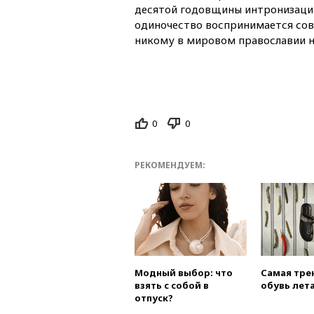
десятой годовщины интронизации
одиночество воспринимается сов
никому в мировом православии н
0
0
РЕКОМЕНДУЕМ:
Модный выбор: что
Самая тре
взять с собой в
обувь лета
отпуск?