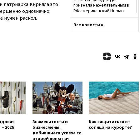
 патриарха Кирилла это
признала нежелательным в
ершенно однозначно:
РФ американский Human
Rights Foundation
е нужен раскол.
Все новости »
21:35
«Аэрофлот» отменяет
часть рейсов в Сочи и
Геленджик
21:25
Руслан Терновой
выиграл золото чемпионата
Европы в прыжках с 10-
метровой вышки
21:10
РФ не получала
обращений о прекращении
концессии строительства ж/д
в Армении
21:00
В России вновь
обсуждают эксперимент по
онлайн-продаже алкоголя
20:45
Матвиенко: россиянам
ндовая
Знаменитости и
Как защититься от
могут рекомендовать не
 – 2026
бизнесмены,
солнца на курорте?
посещать Армению
добившиеся успеха со
второй попытки