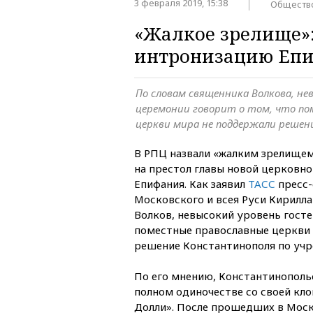
3 февраля 2019, 15:38
Обществ
«Жалкое зрелище»
интронизацию Епи
По словам священника Волкова, не
церемонии говорит о том, что по
церкви мира не поддержали реше
В РПЦ назвали «жалким зрелище
на престол главы новой церковн
Епифания. Как заявил
ТАСС
пресс-
Московского и всея Руси Кирилл
Волков, невысокий уровень госте
поместные православные церкви
решение Константинополя по уч
По его мнению, Константинополь
полном одиночестве со своей кл
Долли». После прошедших в Моск