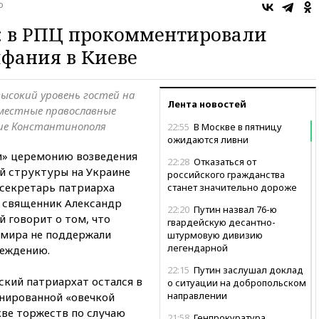
о
: в РПЦ прокомментировали
фания в Киеве
высокий уровень гостей на
Лента новостей
местные православные
ние Константинополя
22:55
В Москве в пятницу
ожидаются ливни
м» церемонию возведения
22:28
Отказаться от
ой структуры на Украине
российского гражданства
секретарь патриарха
станет значительно дороже
а священник Александр
22:20
Путин назвал 76-ю
й говорит о том, что
гвардейскую десантно-
 мира не поддержали
штурмовую дивизию
легендарной
реждению.
22:15
Путин заслушал доклад
ский патриархат остался в
о ситуации на добропольском
направлении
онированной «овечкой
ве торжеств по случаю
21:58
Генпрокуратура