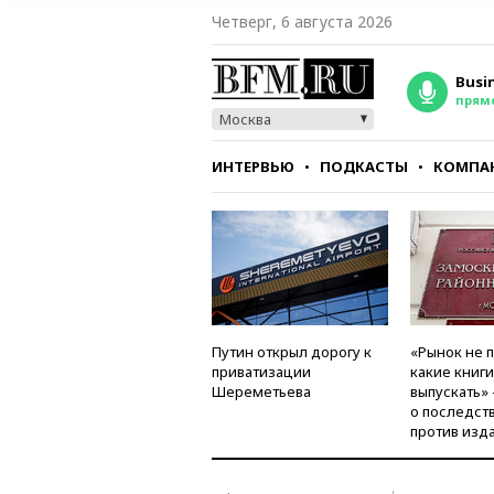
Четверг, 6 августа 2026
Busi
прям
Москва
ИНТЕРВЬЮ
ПОДКАСТЫ
КОМПА
СТИЛЬ
ТЕСТЫ
Путин открыл дорогу к
«Рынок не 
приватизации
какие книг
Шереметьева
выпускать»
о последст
против изд