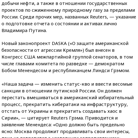
добычи нефти, а также в отношении государственных
проектов по сжиженному природному газу за пределами
России. Среди прочих мер, названных Reuters, — указание
о подготовке отчета о состоянии и активах лично
Владимира Путина.
Новый законопроект DASKA («О защите американской
безопасности от агрессии Кремля») был внеcен в
Конгресс США межпартийной группой сенаторов, в том
числе главами комитета по разведке — демократом
Бобом Менендесом и республиканцем Линдси Грэмом.
«Наша задача — изменить статус-кво и ввести весомые
санкции в отношении путинской России. Он должен
перестать вмешиваться в американский избирательный
процесс, прекратить кибератаки на инфраструктуру,
отстать от Украины и прекратить создавать хаос в
Сирии», — цитирует Reuters Грэма. Приводится и
заявление Менендеса: «Одно должно быть предельно
ясно: Москва продолжит продавливать свои интересы,
пока не встретится с настоящим сопротивлением».