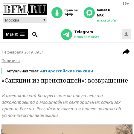
16+
Канал в
прямой
эфир
MAX
Москва
max.ru/bfm
Telegram
МЕНЮ
t.me/BFMnews
14 февраля 2019, 09:31
Политика
Актуальная тема:
Антироссийские санкции
«Санкции из преисподней»: возвращение
В американский Конгресс внесли новую версию
законопроекта о масштабных секторальных санкциях
против России. Российские власти в ответ заявили об
устойчивости экономики