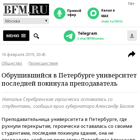
16+
Канал в
прямой
эфир
MAX
Москва
max.ru/bfm
Telegram
МЕНЮ
t.me/BFMnews
16 февраля 2019, 20:45
Общество
Происшествия
Обрушившийся в Петербурге университет
последней покинула преподаватель
Наталья Серебрянская героически оставалась со
студентами, сообщил врио губернатора Александр Беглов
Преподавательница университета в Петербурге, где
рухнули перекрытия, героически оставалась со своими
студентами, последняя покинула здание, она не
пострадала, сообщил врио главы Петербурга Александр