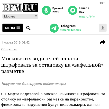
16+
Канал в
прямой
эфир
MAX
Москва
max.ru/bfm
Telegram
МЕНЮ
t.me/BFMnews
1 марта 2019, 08:42
Общество
Московских водителей начали
штрафовать за остановку на «вафельной»
разметке
Нарушения фиксируют видеокамеры
С 1 марта водителей в Москве начинают штрафовать за
стоянку на «вафельной» разметке на перекрестке,
фиксировать нарушения будут видеокамеры, данная