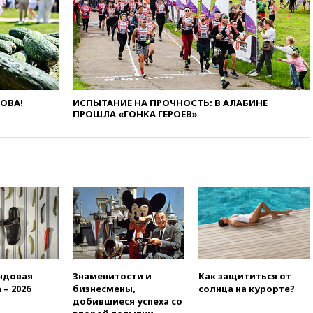
обсуждают эксперимент по
онлайн-продаже алкоголя
вчера, 20:45
Матвиенко:
россиянам могут
рекомендовать не посещать
Армению
ЛОВА!
ИСПЫТАНИЕ НА ПРОЧНОСТЬ: В АЛАБИНЕ
вчера, 20:35
ПВО за день
ПРОШЛА «ГОНКА ГЕРОЕВ»
сбила еще 281 украинский
беспилотник над Россией
вчера, 20:27
Ямпольская
призвала оптимизировать
олимпиады для поступления в
вузы
вчера, 20:15
Минтранс
предложил оплачивать
защиту дорог от БПЛА из
средств на ремонт
вчера, 20:00
Зеленский 8
ндовая
Знаменитости и
Как защититься от
августа посетит Сербию с
 – 2026
бизнесмены,
солнца на курорте?
официальным визитом
добившиеся успеха со