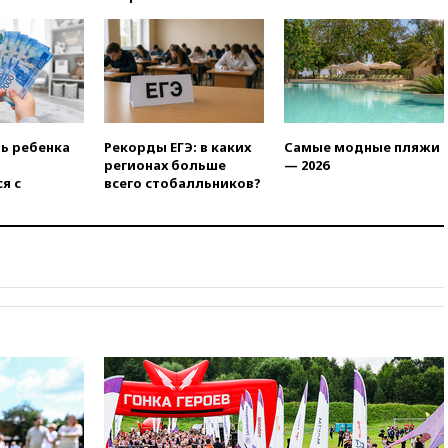
штурмовую дивизию
легендарной
вчера, 22:15
Путин заслушал
доклад о ситуации на
добропольском направлении
вчера, 21:58
Генпрокуратура
признала нежелательным в
ть ребенка
Рекорды ЕГЭ: в каких
Самые модные пляжи
РФ американский Human
регионах больше
— 2026
Rights Foundation
я с
всего стобалльников?
вчера, 21:35
«Аэрофлот»
отменяет часть рейсов в Сочи
и Геленджик
вчера, 21:25
Руслан Терновой
выиграл золото чемпионата
Европы в прыжках с 10-
метровой вышки
вчера, 21:10
РФ не получала
обращений о прекращении
концессии строительства ж/д
в Армении
вчера, 21:00
В России вновь