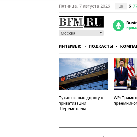
Пятница, 7 августа 2026
$
77
ЦБ
Busi
прям
Москва
ИНТЕРВЬЮ
ПОДКАСТЫ
КОМПА
СТИЛЬ
ТЕСТЫ
Путин открыл дорогу к
WP: Трамп 
приватизации
преемнико
Шереметьева