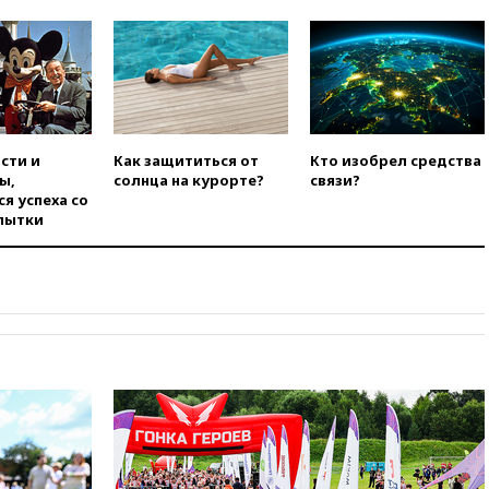
00:25
В Красноярском крае
идут поиски семьи, пропавшей
во время сплава
вчера, 23:30
Жителя Нижнего
Тагила арестовали за реакции
в Теlegram
сти и
Как защититься от
Кто изобрел средства
вчера, 22:50
Российский
ы,
солнца на курорте?
связи?
режиссер Кирилл Соколов
я успеха со
снимет триллер для Netflix
пытки
вчера, 22:20
Турция призвала
к мораторию на удары по
торговым судам в Черном
море
вчера, 21:43
Экс-
председатель Верховного
суда Венгрии согласился стать
президентом республики
вчера, 20:58
Финляндия
введет экзамен для
претендентов на получение
гражданства