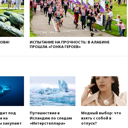
вчера, 20:12
Минобороны
Болгарии: упавший в стране
беспилотник, скорее всего,
был украинским
вчера, 19:29
ОАЭ обвинили
Иран в атаке на судно
нефтяной компании ADNOC в
ЛОВА!
ИСПЫТАНИЕ НА ПРОЧНОСТЬ: В АЛАБИНЕ
Ормузе
ПРОШЛА «ГОНКА ГЕРОЕВ»
вчера, 18:56
«Газпром»: объем
газа в европейских подземных
хранилищах достиг
антирекорда
вчера, 18:25
ТАСС: Уиткофф и
Кушнер могут вскоре посетить
Москву и Киев
вчера, 17:43
«Тиса» выдвинула
экс-председателя Верховного
суда на пост президента
одит под
Путешествие в
Модный выбор: что
Венгрии
м на
Исландию по следам
взять с собой в
вчера, 16:50
Politico: «Газовая
ы закупают
«Интерстеллара»
отпуск?
авантюра Германии ставит под