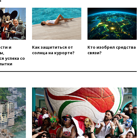
ы
угрозу европейскую зиму»
вчера, 16:16
Беспилотник
взорвался вблизи
газопровода в Болгарии
вчера, 15:25
При атаке БПЛА в
Белгородской области погиб
мирный житель
сти и
Как защититься от
Кто изобрел средства
ы,
солнца на курорте?
связи?
вчера, 14:54
В Аргентине умер
я успеха со
отец футболиста Лионеля
пытки
Месси
вчера, 14:43
Турция
ограничила судоходство в
Черном море
вчера, 14:20
Генпрокурором
США стал Тодд Бланш
вчера, 13:37
Пляжи
Геленджика закрыты из-за
опасности БПЛА
вчера, 13:03
Испания ввела