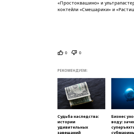
«Простоквашино» и ультрапасте
коктейли «Смешарики» и «Растиш
0
0
РЕКОМЕНДУЕМ:
Судьба наследства:
Бизнес ух
истории
воду: заче
удивительных
суперъяхт
завещаний
субмарин