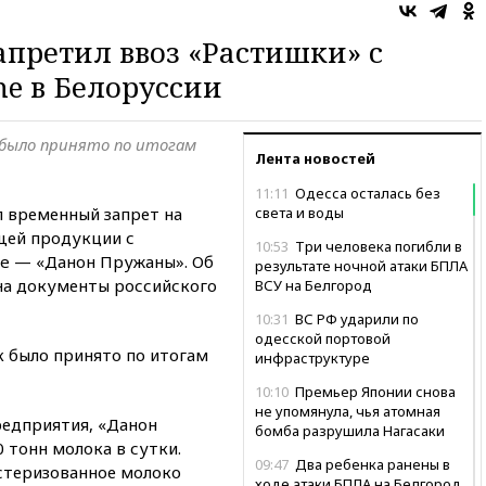
апретил ввоз «Растишки» с
e в Белоруссии
 было принято по итогам
Лента новостей
11:11
Одесса осталась без
л временный запрет на
света и воды
щей продукции с
10:53
Три человека погибли в
ne — «Данон Пружаны». Об
результате ночной атаки БПЛА
на документы российского
ВСУ на Белгород
10:31
ВС РФ ударили по
одесской портовой
к было принято по итогам
инфраструктуре
10:10
Премьер Японии снова
не упомянула, чья атомная
едприятия, «Данон
бомба разрушила Нагасаки
 тонн молока в сутки.
09:47
Два ребенка ранены в
астеризованное молоко
ходе атаки БПЛА на Белгород