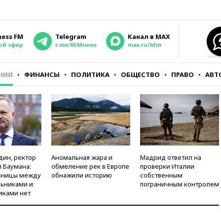
ness FM
Telegram
Канал в MAX
ой эфир
t.me/BFMnews
max.ru/bfm
НИИ
ФИНАНСЫ
ПОЛИТИКА
ОБЩЕСТВО
ПРАВО
АВТ
дин, ректор
Аномальная жара и
Мадрид ответил на
 Баумана:
обмеление рек в Европе
проверки Италии
зницы между
обнажили историю
собственным
ьниками и
пограничным контролем
иками нет