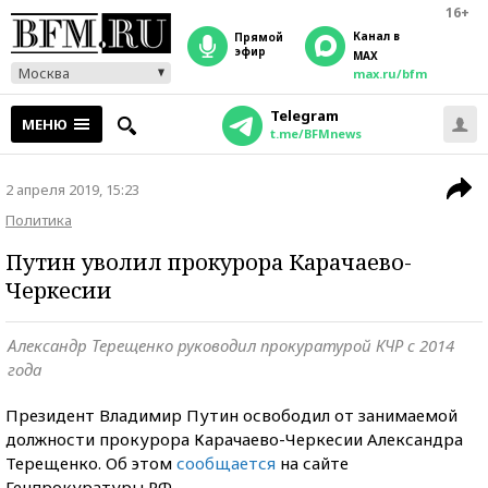
16+
Канал в
прямой
эфир
MAX
Москва
max.ru/bfm
Telegram
МЕНЮ
t.me/BFMnews
2 апреля 2019, 15:23
Политика
Путин уволил прокурора Карачаево-
Черкесии
Александр Терещенко руководил прокуратурой КЧР с 2014
года
Президент Владимир Путин освободил от занимаемой
должности прокурора Карачаево-Черкесии Александра
Терещенко. Об этом
сообщается
на сайте
Генпрокуратуры РФ.