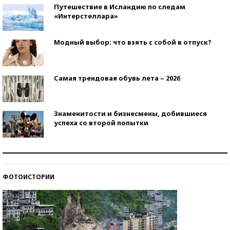
Путешествие в Исландию по следам
«Интерстеллара»
Модный выбор: что взять с собой в отпуск?
Самая трендовая обувь лета – 2026
Знаменитости и бизнесмены, добившиеся
успеха со второй попытки
Как защититься от солнца на курорте?
ФОТОИСТОРИИ
Кто изобрел средства связи?