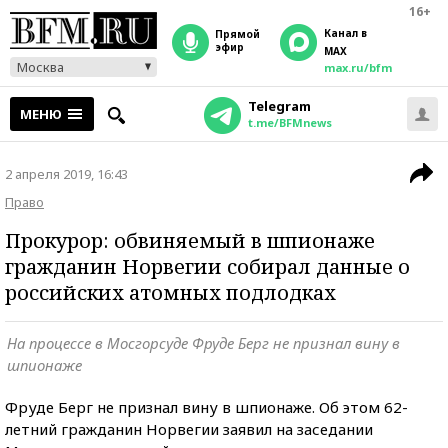
16+
Канал в
прямой
эфир
MAX
Москва
max.ru/bfm
Telegram
МЕНЮ
t.me/BFMnews
2 апреля 2019, 16:43
Право
Прокурор: обвиняемый в шпионаже
гражданин Норвегии собирал данные о
российских атомных подлодках
На процессе в Мосгорсуде Фруде Берг не признал вину в
шпионаже
Фруде Берг не признал вину в шпионаже. Об этом 62-
летний гражданин Норвегии заявил на заседании