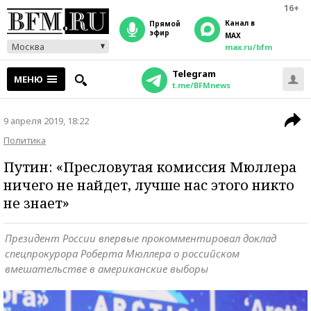
16+
Канал в
прямой
эфир
MAX
Москва
max.ru/bfm
Telegram
МЕНЮ
t.me/BFMnews
9 апреля 2019, 18:22
Политика
Путин: «Пресловутая комиссия Мюллера
ничего не найдет, лучше нас этого никто
не знает»
Президент России впервые прокомментировал доклад
спецпрокурора Роберта Мюллера о российском
вмешательстве в американские выборы