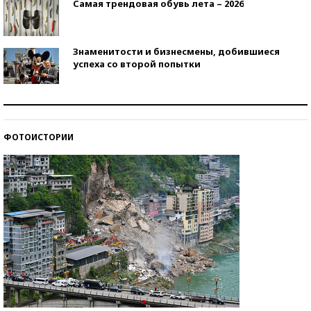
Самая трендовая обувь лета – 2026
Знаменитости и бизнесмены, добившиеся
успеха со второй попытки
Как защититься от солнца на курорте?
ФОТОИСТОРИИ
Кто изобрел средства связи?