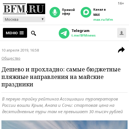
16+
Канал в
прямой
эфир
MAX
Москва
max.ru/bfm
Telegram
МЕНЮ
t.me/BFMnews
10 апреля 2019, 16:58
Общество
Дешево и прохладно: самые бюджетные
пляжные направления на майские
праздники
В первую тройку рейтинга Ассоциации туроператоров
России вошли Крым, Анапа и Сочи: стартовая цена на
десятидневные туры там не превышает 30 тысяч рублей