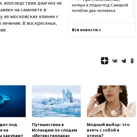
я, впоследствии диагноз не
катера и лодки под Самарой
авлен на самолете в
погибли два человека
у из московских клиник с
10:27
Движение по трассе
лечения. В воскресенье,
«Новороссия» восстановлено
ие.
Все новости »
09:55
Силы ПВО перехватили
за утро 85 БПЛА над
территорией РФ
09:25
Ильский НПЗ на Кубани
загорелся после падения
обломков дрона
08:57
Собянин сообщил о
девяти БПЛА, сбитых на
подлете к Москве
08:42
Силы ПВО сбили почти
400 БПЛА над российскими
регионами
08:16
Лукашенко призвал
белорусов покупать избы в
одит под
Путешествие в
Модный выбор: что
селах
м на
Исландию по следам
взять с собой в
ы закупают
«Интерстеллара»
отпуск?