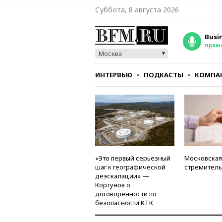
Суббота, 8 августа 2026
Busi
прям
Москва
ИНТЕРВЬЮ
ПОДКАСТЫ
КОМПА
СТИЛЬ
ТЕСТЫ
«Это первый серьезный
Московская
шаг к географической
стремитель
деэскалации» —
Кортунов о
договоренности по
безопасности КТК