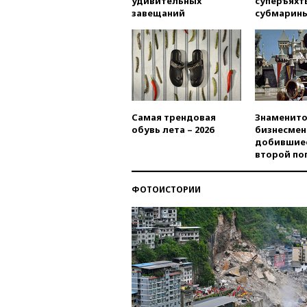
удивительных
суперъяхт
завещаний
субмарин
Самая трендовая
Знаменито
обувь лета – 2026
бизнесмен
добившиес
второй по
ФОТОИСТОРИИ