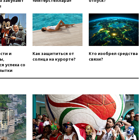
ы закупают
«Интерстеллара»
отпуск?
РЛС для Белгородской
ы
области
вчера, 21:56
The Atlantic: Маск
отказал Украине в
использовании Starlink для
атак вглубь РФ
вчера, 21:35
После пожара на
складе в Брянске возбудили
сти и
Как защититься от
Кто изобрел средства
уголовное дело
ы,
солнца на курорте?
связи?
я успеха со
вчера, 21:26
Лидеры сборной
пытки
РФ по гимнастике получили
официальный отказ в визах от
Хорватии
вчера, 21:15
Пентагон
опубликовал 16 новых видео с
НЛО
вчера, 21:00
На границе
Украины с Польшей скопилось
свыше 6,5 тысячи грузовиков
вчера, 20:53
Швыдкой: