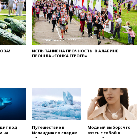
коррупции
вчера, 23:35
Лукашенко
объяснил экономическую
выгоду безвизового режима с
ЕС
вчера, 22:59
На башню
ресторана «Армения» в
Москве вернут утраченную
ЛОВА!
ИСПЫТАНИЕ НА ПРОЧНОСТЬ: В АЛАБИНЕ
скульптуру балерины
ПРОШЛА «ГОНКА ГЕРОЕВ»
вчера, 22:45
Литовец
протаранил погранпункт при
попытке попасть в Россию
вчера, 22:28
Бессент
анонсировал скорое
соглашение о прекращении
огня США и Ирана
вчера, 22:15
Три человека
получили ножевые ранения
при нападении в Чехии
одит под
Путешествие в
Модный выбор: что
вчера, 22:00
Путин поручил
м на
Исландию по следам
взять с собой в
выделить средства на новые