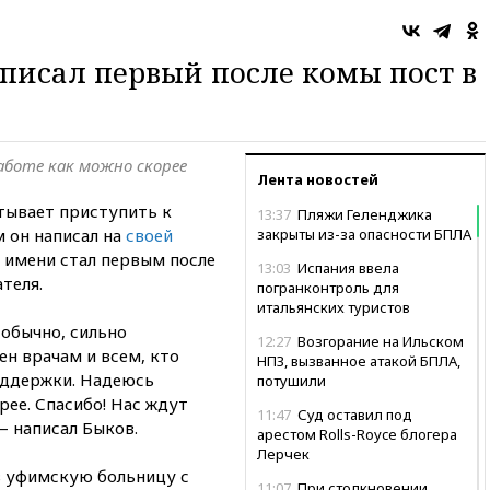
о
писал первый после комы пост в
боте как можно скорее
Лента новостей
тывает приступить к
13:37
Пляжи Геленджика
м он написал на
своей
закрыты из-за опасности БПЛА
о имени стал первым после
13:03
Испания ввела
теля.
погранконтроль для
итальянских туристов
 обычно, сильно
12:27
Возгорание на Ильском
н врачам и всем, кто
НПЗ, вызванное атакой БПЛА,
поддержки. Надеюсь
потушили
рее. Спасибо! Нас ждут
11:47
Суд оставил под
— написал Быков.
арестом Rolls-Royce блогера
Лерчек
в уфимскую больницу с
11:07
При столкновении