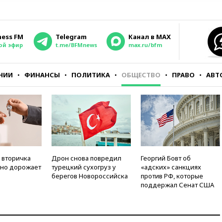
ness FM
Telegram
Канал в MAX
ой эфир
t.me/BFMnews
max.ru/bfm
НИИ
ФИНАНСЫ
ПОЛИТИКА
ОБЩЕСТВО
ПРАВО
АВТ
 вторичка
Дрон снова повредил
Георгий Бовт об
но дорожает
турецкий сухогруз у
«адских» санкциях
берегов Новороссийска
против РФ, которые
поддержал Сенат США