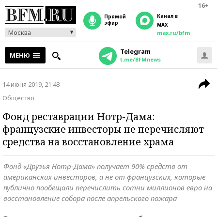
16+
Канал в
прямой
эфир
MAX
Москва
max.ru/bfm
Telegram
МЕНЮ
t.me/BFMnews
14 июня 2019, 21:48
Общество
Фонд реставрации Нотр-Дама:
французские инвесторы не перечисляют
средства на восстановление храма
Фонд «Друзья Нотр-Дама» получает 90% средств от
американских инвесторов, а не от французских, которые
публично пообещали перечислить сотни миллионов евро на
восстановление собора после апрельского пожара