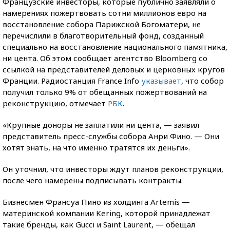
Французские инвесторы, которые публично заявляли о
намерениях пожертвовать сотни миллионов евро на
восстановление собора Парижской Богоматери, не
перечислили в благотворительный фонд, созданный
специально на восстановление национального памятника,
ни цента. Об этом сообщает агентство Bloomberg со
ссылкой на представителей деловых и церковных кругов
Франции. Радиостанция France Info
указывает
, что собор
получил только 9% от обещанных пожертвований на
реконструкцию, отмечает
РБК
.
«Крупные доноры не заплатили ни цента, — заявил
представитель пресс-службы собора Анри Фино. — Они
хотят знать, на что именно тратятся их деньги».
Он уточнил, что инвесторы ждут планов реконструкции,
после чего намерены подписывать контракты.
Бизнесмен Франсуа Пино из холдинга Artemis —
материнской компании Kering, которой принадлежат
такие бренды, как Gucci и Saint Laurent, — обещал