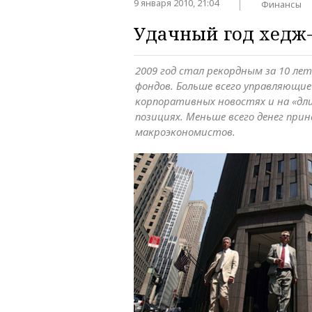
9 января 2010, 21:04
Финансы
Удачный год хедж
2009 год стал рекордным за 10 лет
фондов. Больше всего управляющие
корпоративных новостях и на «дл
позициях. Меньше всего денег прин
макроэкономистов.