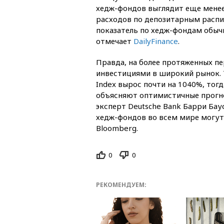
хедж-фондов выглядит еще менее
расходов по депозитарным распис
показатель по хедж-фондам обыч
отмечает
DailyFinance
.
Правда, на более протяженных п
инвестициями в широкий рынок. Т
Index вырос почти на 1040%, тогд
объясняют оптимистичные прогно
эксперт Deutsche Bank Барри Баус
хедж-фондов во всем мире могут
Bloomberg.
0
0
РЕКОМЕНДУЕМ: