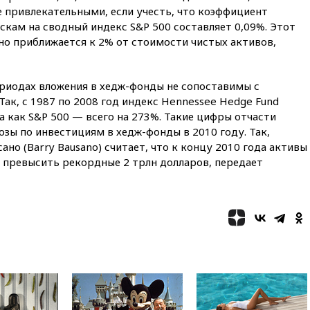
 привлекательными, если учесть, что коэффициент
вчера, 20:35
ПВО за день
кам на сводный индекс S&P 500 составляет 0,09%. Этот
сбила еще 281 украинский
но приближается к 2% от стоимости чистых активов,
беспилотник над Россией
вчера, 20:27
Ямпольская
призвала оптимизировать
ериодах вложения в хедж-фонды не сопоставимы с
олимпиады для поступления в
ак, с 1987 по 2008 год индекс Hennessee Hedge Fund
вузы
а как S&P 500 — всего на 273%. Такие цифры отчасти
вчера, 20:15
Минтранс
зы по инвестициям в хедж-фонды в 2010 году. Так,
предложил оплачивать
ано (Barry Bausano) считает, что к концу 2010 года активы
защиту дорог от БПЛА из
 превысить рекордные 2 трлн долларов, передает
средств на ремонт
вчера, 20:00
Зеленский 8
августа посетит Сербию с
официальным визитом
вчера, 19:58
В Госдуму будет
внесен законопроект об
отмене ЕГЭ
вчера, 19:50
Аэропорты Сочи и
Ярославля приостановили
работу