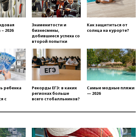
вчера, 17:25
В аэропортах
Сочи и Геленджика сняты
ограничения
вчера, 17:17
Власти РФ
ндовая
Знаменитости и
Как защититься от
помогут пострадавшему от
 – 2026
бизнесмены,
солнца на курорте?
атак на склады Wildberries
добившиеся успеха со
бизнесу
второй попытки
вчера, 16:55
Экс-директору
Popcorn Books запросили
четыре года условно
вчера, 16:46
ЦБ:
международные резервы
России снизились
вчера, 16:35
На
ть ребенка
Рекорды ЕГЭ: в каких
Самые модные пляжи
восстановление Херсонской
регионах больше
— 2026
области направят 6,8 млрд
я с
всего стобалльников?
рублей
вчера, 16:16
The Guardian:
ученые США создали
гипоаллергенных собак
вчера, 15:45
Спутник