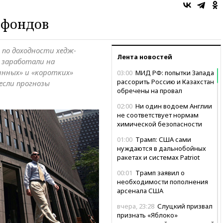
-фондов
 по доходности хедж-
Лента новостей
 заработали на
инных» и «коротких»
03:00
МИД РФ: попытки Запада
рассорить Россию и Казахстан
если прогнозы
обречены на провал
02:00
Ни один водоем Англии
не соответствует нормам
химической безопасности
01:00
Трамп: США сами
нуждаются в дальнобойных
ракетах и системах Patriot
00:01
Трамп заявил о
необходимости пополнения
арсенала США
вчера, 23:28
Слуцкий призвал
признать «Яблоко»