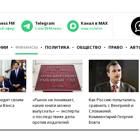
ness FM
Telegram
Канал в MAX
ой эфир
t.me/BFMnews
max.ru/bfm
НИИ
ФИНАНСЫ
ПОЛИТИКА
ОБЩЕСТВО
ПРАВО
АВТ
видит своим
«Рынок не понимает,
Как Россию попытались
м Вэнса
какие книги можно
сравнить с Венгрией и
выпускать» — эксперты
Словакией.
о последствиях дела
Комментарий Георгия
против издателей
Бовта