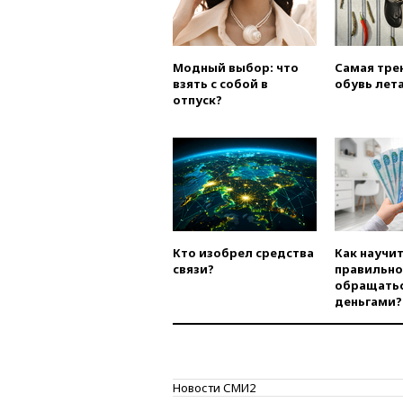
Модный выбор: что
Самая тре
взять с собой в
обувь лета
отпуск?
Кто изобрел средства
Как научи
связи?
правильно
обращатьс
деньгами?
Новости СМИ2