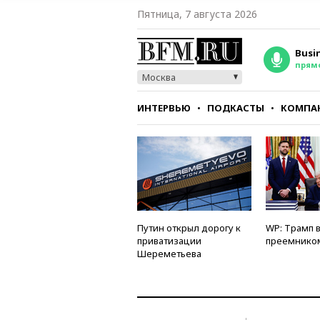
Пятница, 7 августа 2026
Busi
прям
Москва
ИНТЕРВЬЮ
ПОДКАСТЫ
КОМПА
СТИЛЬ
ТЕСТЫ
Путин открыл дорогу к
WP: Трамп 
приватизации
преемнико
Шереметьева