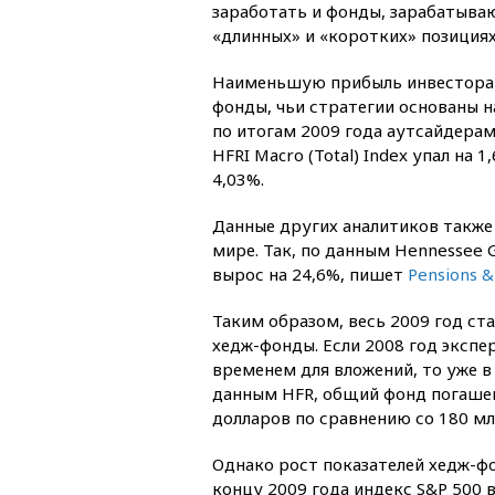
заработать и фонды, зарабатываю
«длинных» и «коротких» позициях 
Наименьшую прибыль инвесторам
фонды, чьи стратегии основаны н
по итогам 2009 года аутсайдерам
HFRI Macro (Total) Index упал на 
4,03%.
Данные других аналитиков также
мире. Так, по данным Hennessee 
вырос на 24,6%, пишет
Pensions &
Таким образом, весь 2009 год ст
хедж-фонды. Если 2008 год эксп
временем для вложений, то уже в
данным HFR, общий фонд погашени
долларов по сравнению со 180 м
Однако рост показателей хедж-фон
концу 2009 года индекс S&P 500 в