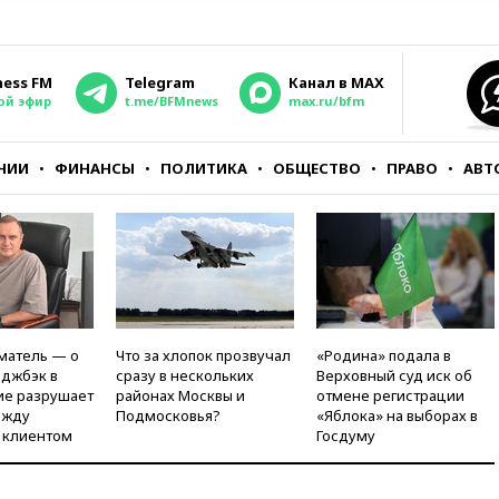
ness FM
Telegram
Канал в MAX
ой эфир
t.me/BFMnews
max.ru/bfm
НИИ
ФИНАНСЫ
ПОЛИТИКА
ОБЩЕСТВО
ПРАВО
АВТ
матель — о
Что за хлопок прозвучал
«Родина» подала в
рджбэк в
сразу в нескольких
Верховный суд иск об
ие разрушает
районах Москвы и
отмене регистрации
ежду
Подмосковья?
«Яблока» на выборах в
 клиентом
Госдуму