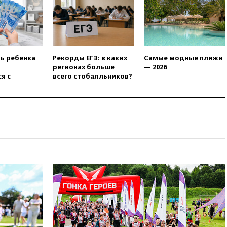
13:57
Wildberries запустит
программу по открытию
партнерских хабов
13:53
Сенаторы Аргентины
одобрили скандальный
ть ребенка
Рекорды ЕГЭ: в каких
Самые модные пляжи
законопроект о частной
регионах больше
— 2026
собственности
я с
всего стобалльников?
13:36
ABC News: запасы
вооружений США достигли
крайне низкого уровня
13:16
«Родина» просит
Верховный суд снять «Яблоко»
с выборов
13:11
Путин обсудил с
президентом ОАЭ ситуацию в
Персидском заливе и на
Украине
13:09
Суд обязал москвичку
выселить из квартиры
крокодила, лису и других
животных