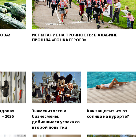
12:51
Россия планирует
запустить групповые
безвизовые турпоездки для
Вьетнама
ЛОВА!
ИСПЫТАНИЕ НА ПРОЧНОСТЬ: В АЛАБИНЕ
12:36
Экспорт растворимого
ПРОШЛА «ГОНКА ГЕРОЕВ»
кофе из России достиг
рекордных показателей
12:30
Российские войска
взяли под контроль село
Анискино в Харьковской
области
12:15
Минцифры РФ не
планирует вводить
ограничения на доступ детей
в соцсети
11:58
Резаи: Иран не допустит
ндовая
Знаменитости и
Как защититься от
открытия второго маршрута в
 – 2026
бизнесмены,
солнца на курорте?
Ормузском проливе
добившиеся успеха со
второй попытки
11:48
Жители Москвы и
Подмосковья сообщили о