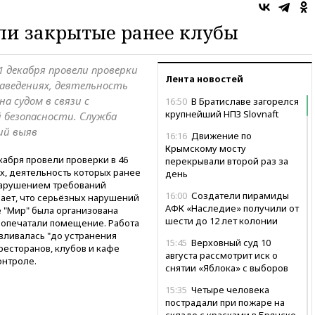
ли закрытые ранее клубы
1 декабря провели проверки
Лента новостей
аведениях, деятельность
а судом в связи с
16:50
В Братиславе загорелся
крупнейший НПЗ Slovnaft
 безопасности. Служба
ий выяв
16:16
Движение по
Крымскому мосту
кабря провели проверки в 46
перекрывали второй раз за
х, деятельность которых ранее
день
 нарушением требований
16:00
Создатели пирамиды
ает, что серьёзных нарушений
АФК «Наследие» получили от
е "Мир" была организована
шести до 12 лет колонии
ь опечатали помещение. Работа
вливалась "до устранения
15:45
Верховный суд 10
ресторанов, клубов и кафе
августа рассмотрит иск о
онтроле.
снятии «Яблока» с выборов
15:35
Четыре человека
пострадали при пожаре на