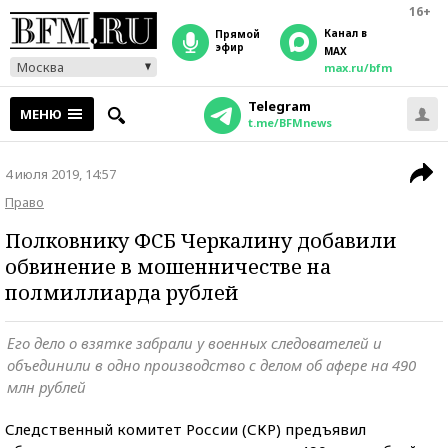
16+
Канал в
прямой
эфир
MAX
Москва
max.ru/bfm
Telegram
МЕНЮ
t.me/BFMnews
4 июля 2019, 14:57
Право
Полковнику ФСБ Черкалину добавили
обвинение в мошенничестве на
полмиллиарда рублей
Его дело о взятке забрали у военных следователей и
объединили в одно производство с делом об афере на 490
млн рублей
Следственный комитет России (СКР) предъявил