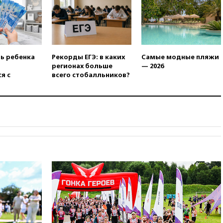
10:41
Пашинян: Армения
понимает невозможность
одновременного членства в
ЕС и ЕАЭС
10:21
ФСБ задержала более
20 сотрудников пунктов
ть ребенка
Рекорды ЕГЭ: в каких
Самые модные пляжи
обмена криптовалюты в
регионах больше
— 2026
«Москве-Сити»
я с
всего стобалльников?
10:13
Минтранс предлагает
тратить средства дорожных
фондов на защиту трасс от
БПЛА
09:56
Хакеры нашли
документы об ударах ВСУ по
нефтяным терминалам в
России
09:49
WSJ: Трамп «сходит с
ума» из-за сообщений в СМИ
об истощении боеприпасов у
США
09:36
Исландия и Черногория