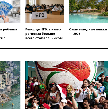
06:00
Суд обязал Meta
выплатить $567 млн по делу о
вреде психическому
здоровью детей
05:51
Трамп подписал указ
против «родильного туризма»
ть ребенка
Рекорды ЕГЭ: в каких
Самые модные пляжи
в США
регионах больше
— 2026
я с
всего стобалльников?
04:00
Суд взыскал почти 5 млн
рублей в пользу семьи
отравившегося в детсаду
мальчика
03:00
МИД РФ: попытки Запада
рассорить Россию и Казахстан
обречены на провал
02:00
Ни один водоем Англии
не соответствует нормам
химической безопасности
01:00
Трамп: США сами
нуждаются в дальнобойных
ракетах и системах Patriot
00:01
Трамп заявил о