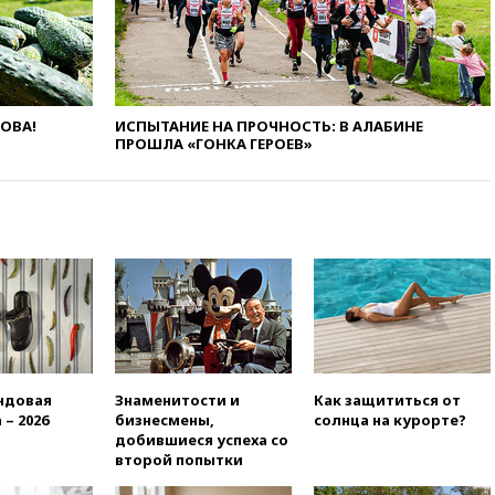
в 2028 году могут войти в
состав Евросоюза
09:18
Пашинян сообщил о
приверженности Армении
основополагающим
принципам ЕАЭС
ЛОВА!
ИСПЫТАНИЕ НА ПРОЧНОСТЬ: В АЛАБИНЕ
ПРОШЛА «ГОНКА ГЕРОЕВ»
09:06
Гендиректора
удмуртской «Ижавиа»
попросили уволиться
08:51
Осужденный в России
американец Гилман
находится при смерти
08:22
В Екатеринбурге
атакован склад Wildberries
07:52
В Таиланде ученик
устроил стрельбу в школе:
есть жертвы
ндовая
Знаменитости и
Как защититься от
 – 2026
бизнесмены,
солнца на курорте?
07:00
Лесной пожар в 30
добившиеся успеха со
километрах от Ванкувера
второй попытки
привел к эвакуации жителей