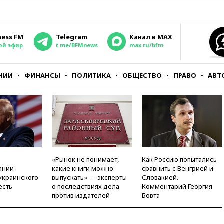
ness FM
Telegram
Канал в MAX
ой эфир
t.me/BFMnews
max.ru/bfm
НИИ
ФИНАНСЫ
ПОЛИТИКА
ОБЩЕСТВО
ПРАВО
АВТ
«Рынок не понимает,
Как Россию попытались
ании
какие книги можно
сравнить с Венгрией и
украинского
выпускать» — эксперты
Словакией.
есть
о последствиях дела
Комментарий Георгия
против издателей
Бовта