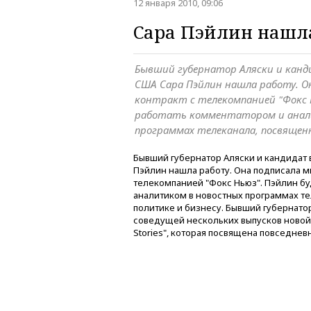
12 января 2010, 09:06
Сара Пэйлин нашл
Бывший губернатор Аляски и канд
США Сара Пэйлин нашла работу. О
контракт с телекомпанией "Фокс 
работать комментатором и анал
программах телеканала, посвящен
Бывший губернатор Аляски и кандидат
Пэйлин нашла работу. Она подписала м
телекомпанией "Фокс Ньюз". Пэйлин бу
аналитиком в новостных программах т
политике и бизнесу. Бывший губернатор
соведущей нескольких выпусков новой 
Stories", которая посвящена повседне