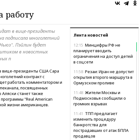
а работу
идат в вице-президенты
Лента новостей
на подписала многолетний
Ньюз". Пэйлин будет
12:15
Минцифры РФ не
планирует вводить
итиком в новостных
ограничения на доступ детей
ных п
в соцсети
 в вице-президенты США Сара
11:58
Резаи: Иран не допустит
ноголетний контракт с
открытия второго маршрута в
дет работать комментатором и
Ормузском проливе
елеканала, посвященных
11:48
Жители Москвы и
 Аляски станет также
Подмосковья сообщили о
программы "Real American
громких взрывах
вной жизни американцев.
11:41
ТПП предлагает
изменить процедуру
банкротства для
пострадавших от атак БПЛА
продавцов