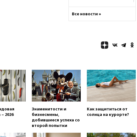
11:38
Шадаев исключил
запуск мессенджера на
Все новости »
«Госуслугах»
11:22
При стрельбе в школе в
Таиланде погибли пять
человек
11:19
Россия рассчитывает
заключить безвизовые
соглашения с Индонезией и
Малайзией
11:04
«Ведомости»: на партию
«Яблоко» ополчились
конкуренты
10:59
Торговые центры и кафе
в России могут обязать
раздавать питьевую воду
ндовая
Знаменитости и
Как защититься от
бесплатно
 – 2026
бизнесмены,
солнца на курорте?
10:41
Бывшая глава брокера
добившиеся успеха со
Mind Money Юлия Хандошко
второй попытки
признала свою вину