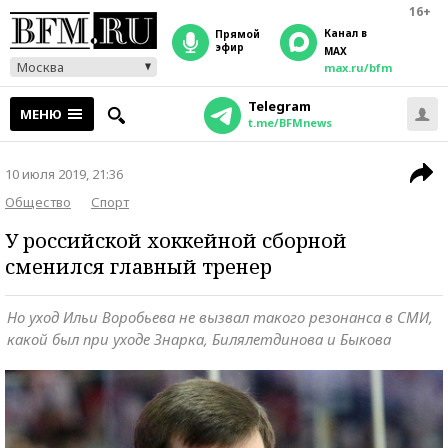
16+
Канал в
прямой
эфир
MAX
Москва
max.ru/bfm
Telegram
МЕНЮ
t.me/BFMnews
10 июля 2019, 21:36
Общество
Спорт
У российской хоккейной сборной
сменился главный тренер
Но уход Ильи Воробьева не вызвал такого резонанса в СМИ,
какой был при уходе Знарка, Билялетдинова и Быкова