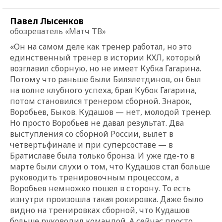
Павел Лысенков
обозреватель «Матч ТВ»
«Он на самом деле как тренер работал, но это
единственный тренер в истории КХЛ, который
возглавил сборную, но не имеет Кубка Гагарина.
Потому что раньше были Билялетдинов, он был
на волне клубного успеха, брал Кубок Гагарина,
потом становился тренером сборной. Знарок,
Воробьев, Быков. Кудашов — нет, молодой тренер.
Но просто Воробьев не давал результат. Два
выступления со сборной России, вылет в
четвертьфинале и при суперсоставе — в
Братиславе была только бронза. И уже где-то в
марте были слухи о том, что Кудашов стал больше
руководить тренировочным процессом, а
Воробьев немножко пошел в сторону. То есть
изнутри произошла такая рокировка. Даже было
видно на тренировках сборной, что Кудашов
больше руководил командой. А сейчас просто