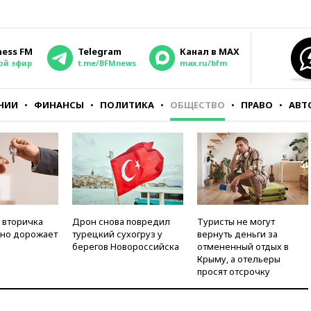
ness FM
Telegram
Канал в MAX
ой эфир
t.me/BFMnews
max.ru/bfm
НИИ
ФИНАНСЫ
ПОЛИТИКА
ОБЩЕСТВО
ПРАВО
АВТ
 вторичка
Дрон снова повредил
Туристы не могут
но дорожает
турецкий сухогруз у
вернуть деньги за
берегов Новороссийска
отмененный отдых в
Крыму, а отельеры
просят отсрочку