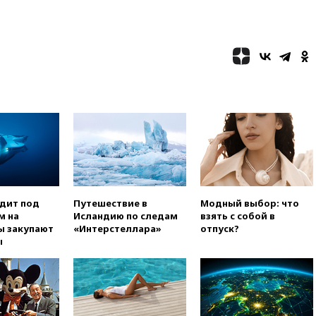
одит под
Путешествие в
Модный выбор: что
м на
Исландию по следам
взять с собой в
ы закупают
«Интерстеллара»
отпуск?
ы