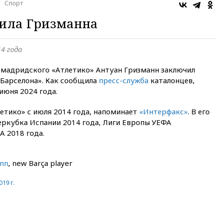
Спорт
чила Гризманна
4 года
мадридского «Атлетико» Антуан Гризманн заключил
Барселона». Как сообщила
пресс-служба
каталонцев,
июня 2024 года.
летико» с июля 2014 года, напоминает
«Интерфакс»
. В его
еркубка Испании 2014 года, Лиги Европы УЕФА
А 2018 года.
nn
, new Barça player
19 г.