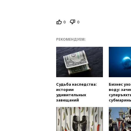
0
0
РЕКОМЕНДУЕМ:
Судьба наследства:
Бизнес ух
истории
воду: заче
удивительных
суперъяхт
завещаний
субмарин