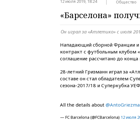
12 июля 2019, 18:24
Общество
«Барселона» полу
Он играл за «Атлетико» с июля 201
Нападающий сборной Франции и 
контракт с футбольным клубом «
соглашение рассчитано до конца 
28-летний Гризманн играл за «Ат
составе он стал обладателем Суп
сезона-2017/18 и Суперкубка УЕФ
All the details about
@AntoGriezma
— FC Barcelona (@FCBarcelona)
12 июля 20