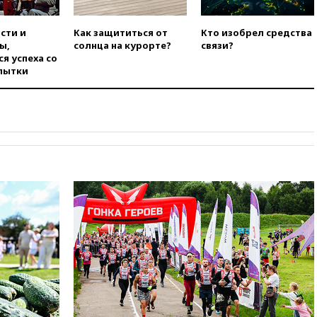
сти и
Как защититься от
Кто изобрел средства
ы,
солнца на курорте?
связи?
я успеха со
пытки