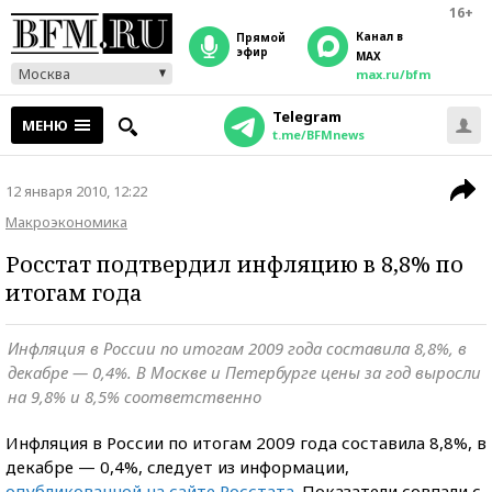
16+
Канал в
прямой
эфир
MAX
Москва
max.ru/bfm
Telegram
МЕНЮ
t.me/BFMnews
12 января 2010, 12:22
Макроэкономика
Росстат подтвердил инфляцию в 8,8% по
итогам года
Инфляция в России по итогам 2009 года составила 8,8%, в
декабре — 0,4%. В Москве и Петербурге цены за год выросли
на 9,8% и 8,5% соответственно
Инфляция в России по итогам 2009 года составила 8,8%, в
декабре — 0,4%, следует из информации,
опубликованной на сайте Росстата
. Показатели совпали с