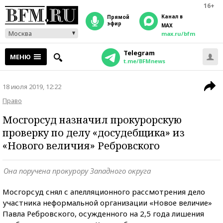
16+
Канал в
прямой
эфир
MAX
Москва
max.ru/bfm
Telegram
МЕНЮ
t.me/BFMnews
18 июля 2019, 12:22
Право
Мосгорсуд назначил прокурорскую
проверку по делу «досудебщика» из
«Нового величия» Ребровского
Она поручена прокурору Западного округа
Мосгорсуд снял с апелляционного рассмотрения дело
участника неформальной организации «Новое величие»
Павла Ребровского, осужденного на 2,5 года лишения