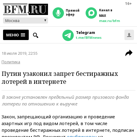
16+
Канал в
прямой
эфир
MAX
Москва
max.ru/bfm
Telegram
МЕНЮ
t.me/BFMnews
18 июля 2019, 22:55
Политика
Путин узаконил запрет бестиражных
лотерей в интернете
В законе установлен предельный размер призового фонда
лотереи по отношению к выручке
Закон, запрещающий организацию и проведение
азартных игр под видом лотерей, в том числе
проведение бестиражных лотерей в интернете, подписан
президентом РФ. Документ
опубликован
на