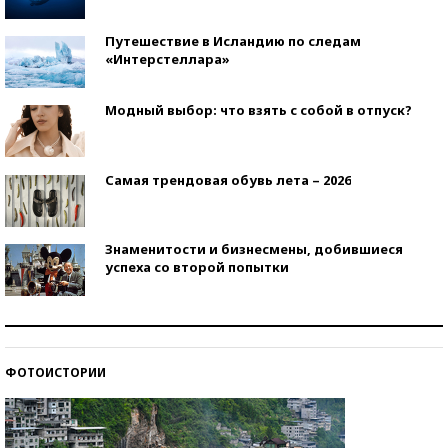
Путешествие в Исландию по следам
«Интерстеллара»
Модный выбор: что взять с собой в отпуск?
Самая трендовая обувь лета – 2026
Знаменитости и бизнесмены, добившиеся
успеха со второй попытки
Как защититься от солнца на курорте?
ФОТОИСТОРИИ
Кто изобрел средства связи?