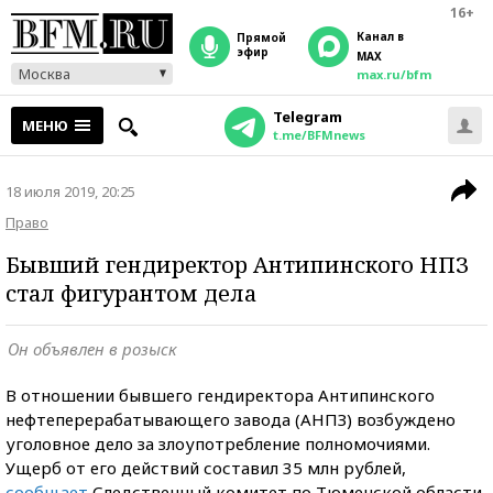
16+
Канал в
прямой
эфир
MAX
Москва
max.ru/bfm
Telegram
МЕНЮ
t.me/BFMnews
18 июля 2019, 20:25
Право
Бывший гендиректор Антипинского НПЗ
стал фигурантом дела
Он объявлен в розыск
В отношении бывшего гендиректора Антипинского
нефтеперерабатывающего завода (АНПЗ) возбуждено
уголовное дело за злоупотребление полномочиями.
Ущерб от его действий составил 35 млн рублей,
сообщает
Следственный комитет по Тюменской области.