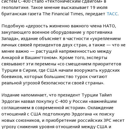
систем С-400 стало «тектоническим сдвигом» в
геополитике. Такое мнение высказывает 19 июля
британская газета The Financial Times, передает
ТАСС
.
Подобную «дерзость жизненно важного члена НАТО,
закупающего военное оборудование у противника
Запада», издание объясняет в частности «укреплением
личных связей президентов двух стран, а также — что не
менее важно — растущей напряженностью между
Анкарой и Вашингтоном». Кроме того, эксперты
связывают эти перемены «со смещением приоритетов
Турции в Сирии, где США начали вооружать курдских
боевиков, которых большинство турок считают
реальной угрозой безопасности своей страны».
Издание напоминает, что президент Турции Тайип
Эрдоган назвал покупку С-400 у России «важнейшим
соглашением в современной истории». Охлаждение
отношений с США подтолкнуло Эрдогана «к поиску
новых союзников, и приобретение российских ЗРС несет
угрозу снижения уровня отношений между США и