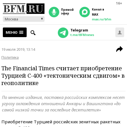
16+
Канал в
прямой
эфир
MAX
Москва
max.ru/bfm
Telegram
МЕНЮ
t.me/BFMnews
19 июля 2019, 13:14
Политика
The Financial Times считает приобретение
Турцией С-400 «тектоническим сдвигом» в
геополитике
По мнению издания, поставка российских комплексов несет
угрозу охлаждения отношений Анкары и Вашингтона «до
самой низкой точки за последние десятилетия»
Приобретение Турцией российских зенитных ракетных