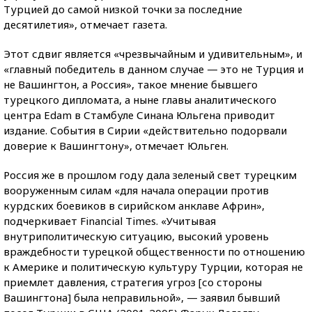
Турцией до самой низкой точки за последние
десятилетия», отмечает газета.
Этот сдвиг является «чрезвычайным и удивительным», и
«главный победитель в данном случае — это не Турция и
не Вашингтон, а Россия», такое мнение бывшего
турецкого дипломата, а ныне главы аналитического
центра Edam в Стамбуле Синана Юльгена приводит
издание. События в Сирии «действительно подорвали
доверие к Вашингтону», отмечает Юльген.
Россия же в прошлом году дала зеленый свет турецким
вооруженным силам «для начала операции против
курдских боевиков в сирийском анклаве Африн»,
подчеркивает Financial Times. «Учитывая
внутриполитическую ситуацию, высокий уровень
враждебности турецкой общественности по отношению
к Америке и политическую культуру Турции, которая не
приемлет давления, стратегия угроз [со стороны
Вашингтона] была неправильной», — заявил бывший