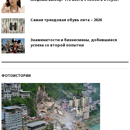
Самая трендовая обувь лета – 2026
Знаменитости и бизнесмены, добившиеся
успеха со второй попытки
Как защититься от солнца на курорте?
ФОТОИСТОРИИ
Кто изобрел средства связи?