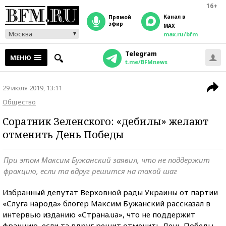
16+
Канал в
прямой
эфир
MAX
Москва
max.ru/bfm
Telegram
МЕНЮ
t.me/BFMnews
29 июля 2019, 13:11
Общество
Соратник Зеленского: «дебилы» желают
отменить День Победы
При этом Максим Бужанский заявил, что не поддержит
фракцию, если та вдруг решится на такой шаг
Избранный депутат Верховной рады Украины от партии
«Слуга народа» блогер Максим Бужанский рассказал в
интервью изданию «Страна.ua», что не поддержит
фракцию, если та вдруг решит отменить День Победы,