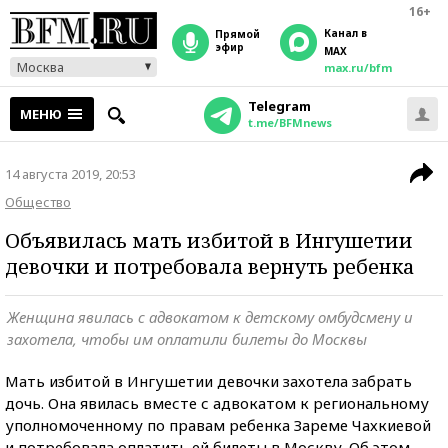
16+
Канал в
прямой
эфир
MAX
Москва
max.ru/bfm
Telegram
МЕНЮ
t.me/BFMnews
14 августа 2019, 20:53
Общество
Объявилась мать избитой в Ингушетии
девочки и потребовала вернуть ребенка
Женщина явилась с адвокатом к детскому омбудсмену и
захотела, чтобы им оплатили билеты до Москвы
Мать избитой в Ингушетии девочки захотела забрать
дочь. Она явилась вместе с адвокатом к региональному
уполномоченному по правам ребенка Зареме Чахкиевой
и потребовала оплатить ей билеты в Москву. Об этом