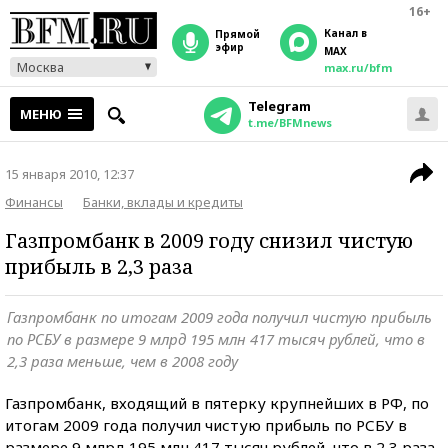
16+
Канал в
прямой
эфир
MAX
Москва
max.ru/bfm
Telegram
МЕНЮ
t.me/BFMnews
15 января 2010, 12:37
Финансы
Банки, вклады и кредиты
Газпромбанк в 2009 году снизил чистую
прибыль в 2,3 раза
Газпромбанк по итогам 2009 года получил чистую прибыль
по РСБУ в размере 9 млрд 195 млн 417 тысяч рублей, что в
2,3 раза меньше, чем в 2008 году
Газпромбанк, входящий в пятерку крупнейших в РФ, по
итогам 2009 года получил чистую прибыль по РСБУ в
размере 9 млрд 195 млн 417 тысяч рублей, что в 2,3 раза