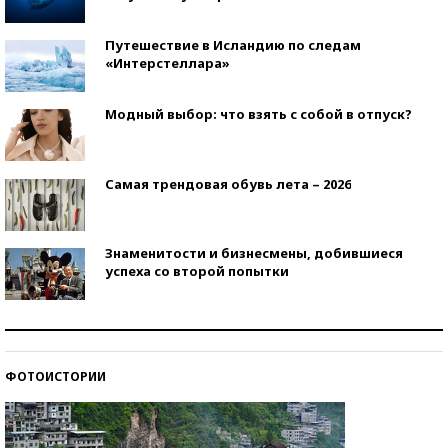
Путешествие в Исландию по следам
«Интерстеллара»
Модный выбор: что взять с собой в отпуск?
Самая трендовая обувь лета – 2026
Знаменитости и бизнесмены, добившиеся
успеха со второй попытки
Как защититься от солнца на курорте?
ФОТОИСТОРИИ
Кто изобрел средства связи?