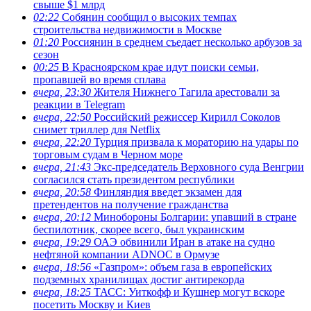
свыше $1 млрд
02:22
Собянин сообщил о высоких темпах
строительства недвижимости в Москве
01:20
Россиянин в среднем съедает несколько арбузов за
сезон
00:25
В Красноярском крае идут поиски семьи,
пропавшей во время сплава
вчера, 23:30
Жителя Нижнего Тагила арестовали за
реакции в Теlegram
вчера, 22:50
Российский режиссер Кирилл Соколов
снимет триллер для Netflix
вчера, 22:20
Турция призвала к мораторию на удары по
торговым судам в Черном море
вчера, 21:43
Экс-председатель Верховного суда Венгрии
согласился стать президентом республики
вчера, 20:58
Финляндия введет экзамен для
претендентов на получение гражданства
вчера, 20:12
Минобороны Болгарии: упавший в стране
беспилотник, скорее всего, был украинским
вчера, 19:29
ОАЭ обвинили Иран в атаке на судно
нефтяной компании ADNOC в Ормузе
вчера, 18:56
«Газпром»: объем газа в европейских
подземных хранилищах достиг антирекорда
вчера, 18:25
ТАСС: Уиткофф и Кушнер могут вскоре
посетить Москву и Киев