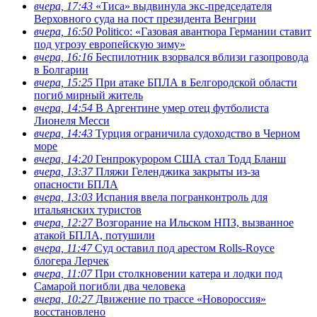
вчера, 17:43
«Тиса» выдвинула экс-председателя
Верховного суда на пост президента Венгрии
вчера, 16:50
Politico: «Газовая авантюра Германии ставит
под угрозу европейскую зиму»
вчера, 16:16
Беспилотник взорвался вблизи газопровода
в Болгарии
вчера, 15:25
При атаке БПЛА в Белгородской области
погиб мирный житель
вчера, 14:54
В Аргентине умер отец футболиста
Лионеля Месси
вчера, 14:43
Турция ограничила судоходство в Черном
море
вчера, 14:20
Генпрокурором США стал Тодд Бланш
вчера, 13:37
Пляжи Геленджика закрыты из-за
опасности БПЛА
вчера, 13:03
Испания ввела погранконтроль для
итальянских туристов
вчера, 12:27
Возгорание на Ильском НПЗ, вызванное
атакой БПЛА, потушили
вчера, 11:47
Суд оставил под арестом Rolls-Royce
блогера Лерчек
вчера, 11:07
При столкновении катера и лодки под
Самарой погибли два человека
вчера, 10:27
Движение по трассе «Новороссия»
восстановлено