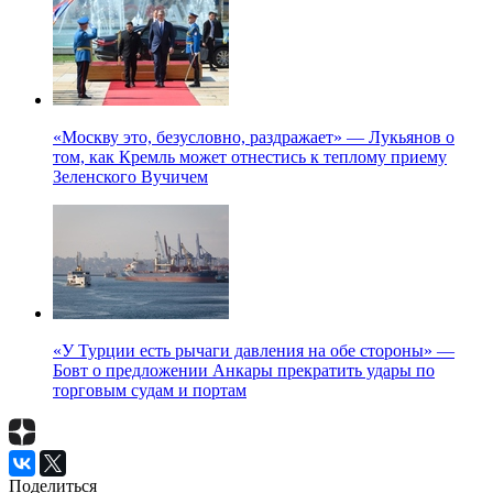
«Москву это, безусловно, раздражает» — Лукьянов о
том, как Кремль может отнестись к теплому приему
Зеленского Вучичем
«У Турции есть рычаги давления на обе стороны» —
Бовт о предложении Анкары прекратить удары по
торговым судам и портам
Поделиться