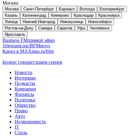
Москва
Москва
Санкт-Петербург
Барнаул
Вологда
Екатеринбург
Казань
Калининград
Кемерово
Краснодар
Красноярск
Липецк
Нижний Новгород
Новокузнецк
Новосибирск
Ростов-на-Дону
Самара
Саратов
Уфа
Челябинск
Ярославль
Business FM
прямой эфир
Telegram
t.me/BFMnews
Канал в MAX
max.ru/bfm
Бизнес говорит:
ищем героев
Новости
Интервью
Подкасты
Компании
Финансы
Политика
Общество
Право
Авто
Недвижимость
IT
Стиль