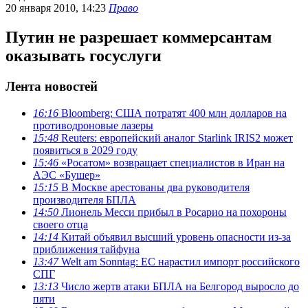
20 января 2010, 14:23
Право
Путин не разрешает коммерсантам
оказывать госуслуги
Лента новостей
16:16
Bloomberg: США потратят 400 млн долларов на
противодроновые лазеры
15:48
Reuters: европейский аналог Starlink IRIS2 может
появиться в 2029 году
15:46
«Росатом» возвращает специалистов в Иран на
АЭС «Бушер»
15:15
В Москве арестованы два руководителя
производителя БПЛА
14:50
Лионель Месси прибыл в Росарио на похороны
своего отца
14:14
Китай объявил высший уровень опасности из-за
приближения тайфуна
13:47
Welt am Sonntag: ЕС нарастил импорт российского
СПГ
13:13
Число жертв атаки БПЛА на Белгород выросло до
пяти