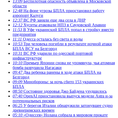
13:09
Беспилотная опасность объявлена в Московской
области
12:48
На фоне угрозы БПЛА приостановил работу
аэропорт Калуги
12:37
ВС РФ заняли еще два села в ДНР
12:12
Хуситы атаковали НПЗ в Саудовской Аравии
11:53
В Уфе украинский БПЛА попал в стройку вместо
предприятия
11:11
Одесса осталась без света и воды
10:53
Три человека погибли в результате ночной атаки
БПЛА ВСУ на Белгород
10:31
ВС РФ ударили по одесской портовой
инфраструктуре
10:10
Премьер Японии снова не упомянула, чья атомная
бомба разрушила Нагасаки
09:47
Два ребенка ранены в ходе атаки БПЛА на
Белгород
09:09
Минобороны: за ночь сбито 153 украинских
БПЛА
08:50
Состояние здоровья Джо Байдена ухудшилось
07:40
OpenAI приостановила выпуск модели Astra и-за
потенциальных рисков
06:25
У берегов Италии обнаружили затонувшее судно
древнеримских времен
05:10
«Одиссея» Нолана собрала в мировом прокате