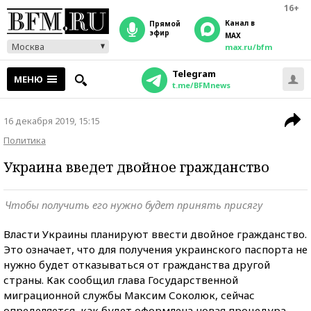
16+
Канал в
прямой
эфир
MAX
Москва
max.ru/bfm
Telegram
МЕНЮ
t.me/BFMnews
16 декабря 2019, 15:15
Политика
Украина введет двойное гражданство
Чтобы получить его нужно будет принять присягу
Власти Украины планируют ввести двойное гражданство.
Это означает, что для получения украинского паспорта не
нужно будет отказываться от гражданства другой
страны. Как сообщил глава Государственной
миграционной службы Максим Соколюк, сейчас
определяется, как будет оформлена новая процедура,