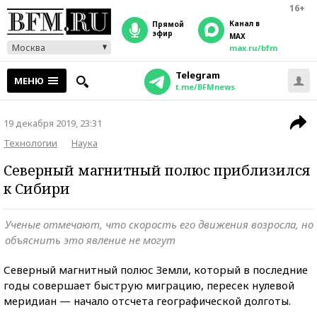
16+
Канал в
прямой
эфир
MAX
Москва
max.ru/bfm
Telegram
МЕНЮ
t.me/BFMnews
19 декабря 2019, 23:31
Технологии
Наука
Северный магнитный полюс приблизился
к Сибири
Ученые отмечают, что скорость его движения возросла, но
объяснить это явление не могут
Северный магнитный полюс Земли, который в последние
годы совершает быструю миграцию, пересек нулевой
меридиан — начало отсчета географической долготы.